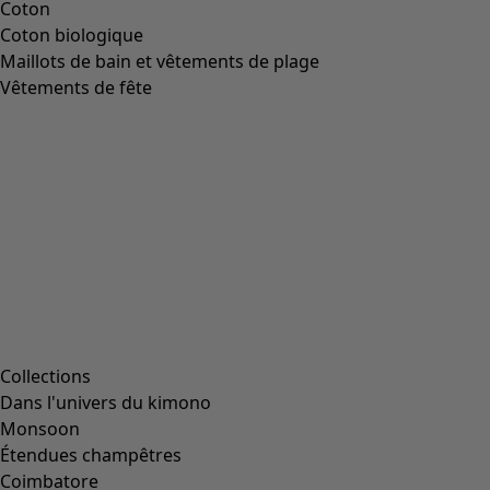
Image précédente du curseur
Next slider image
Current slider image
Aller à 2