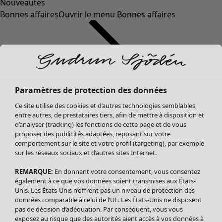
Nouveautés
Bonnes affaires
Ouvrir le menu Bonnes affaires
Paramètres de protection des données
Ce site utilise des cookies et d’autres technologies semblables,
entre autres, de prestataires tiers, afin de mettre à disposition et
d’analyser (tracking) les fonctions de cette page et de vous
proposer des publicités adaptées, reposant sur votre
Soldes Vêtements
Vêtements
Ouvrir le menu Vêtements
comportement sur le site et votre profil (targeting), par exemple
sur les réseaux sociaux et d’autres sites Internet.
Tous les vêtements
Robes
REMARQUE:
En donnant votre consentement, vous consentez
Tuniques
également à ce que vos données soient transmises aux États-
Blouses
Unis. Les États-Unis n’offrent pas un niveau de protection des
données comparable à celui de l’UE. Les États-Unis ne disposent
Tops
pas de décision d’adéquation. Par conséquent, vous vous
Gilets
exposez au risque que des autorités aient accès à vos données à