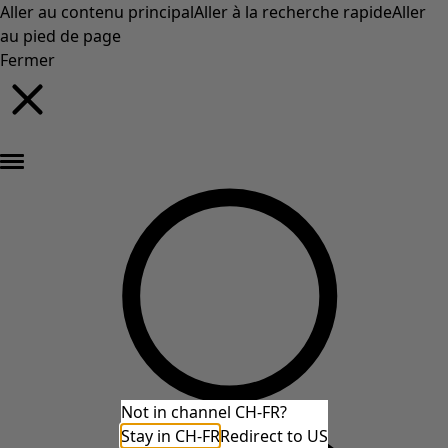
Aller au contenu principal
Aller à la recherche rapide
Aller
au pied de page
Fermer
Nouveautés : la collection d'automne haute en couleur de Gudrun »
Not in channel CH-FR?
Stay in CH-FR
Redirect to US