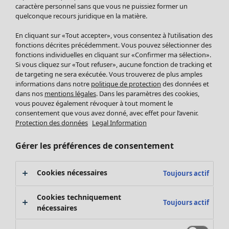
Pantalon
caractère personnel sans que vous ne puissiez former un
quelconque recours juridique en la matière.
Jupes
Manteaux & vestes
Vêtements
Maison
Ouvrir le menu Maison
En cliquant sur «Tout accepter», vous consentez à l’utilisation des
Leggings et collants
Nouveautés
fonctions décrites précédemment. Vous pouvez sélectionner des
Accessoires
fonctions individuelles en cliquant sur «Confirmer ma sélection».
Tous les vêtements
Si vous cliquez sur «Tout refuser», aucune fonction de tracking et
Chaussures
Robes
de targeting ne sera exécutée. Vous trouverez de plus amples
Vêtements de bain
Soldes Mobilier
Tuniques
informations dans notre
politique de protection
des données et
Basics
Bonnes affaires déco
dans nos
mentions légales
. Dans les paramètres des cookies,
Pulls
Décoration
vous pouvez également révoquer à tout moment le
Tops
consentement que vous avez donné, avec effet pour l’avenir.
Textiles
Pulls en tricot
Protection des données
Legal Information
Tapis
Gilets sans manches
Maison
Offres
Ouvrir le menu Offres
Éponge
Pantalons
Gérer les préférences de consentement
Nouveautés
Chemises et blouses
Voir toute la décoration
Gilets
Coussins
Cookies nécessaires
Toujours actif
Manteaux & vestes
Rideaux
Jupes
Tapis
Cookies techniquement
Toujours actif
Cartes cadeaux
Éponge
nécessaires
Céramique et verre