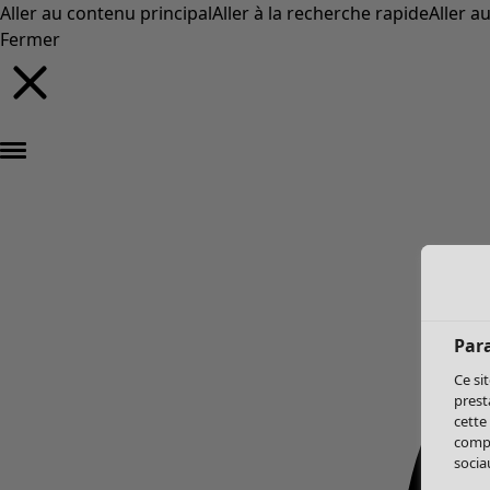
Aller au contenu principal
Aller à la recherche rapide
Aller a
Fermer
Par
Ce si
prest
cette
compo
sociau