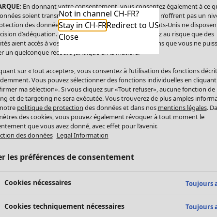
ARQUE:
En donnant votre consentement, vous consentez également à ce q
Not in channel CH-FR?
onnées soient transmises aux États-Unis. Les États-Unis n’offrent pas un ni
Stay in CH-FR
Redirect to US
otection des données comparable à celui de l’UE. Les États-Unis ne disposen
cision d’adéquation. Par conséquent, vous vous exposez au risque que des
Close
ités aient accès à vos données à caractère personnel sans que vous ne puiss
r un quelconque recours juridique en la matière.
iquant sur «Tout accepter», vous consentez à l’utilisation des fonctions décri
demment. Vous pouvez sélectionner des fonctions individuelles en cliquant
irmer ma sélection». Si vous cliquez sur «Tout refuser», aucune fonction de
ing et de targeting ne sera exécutée. Vous trouverez de plus amples inform
 notre
politique de protection
des données et dans nos
mentions légales
. D
ètres des cookies, vous pouvez également révoquer à tout moment le
ntement que vous avez donné, avec effet pour l’avenir.
ction des données
Legal Information
er les préférences de consentement
Cookies nécessaires
Toujours a
Cookies techniquement nécessaires
Toujours a