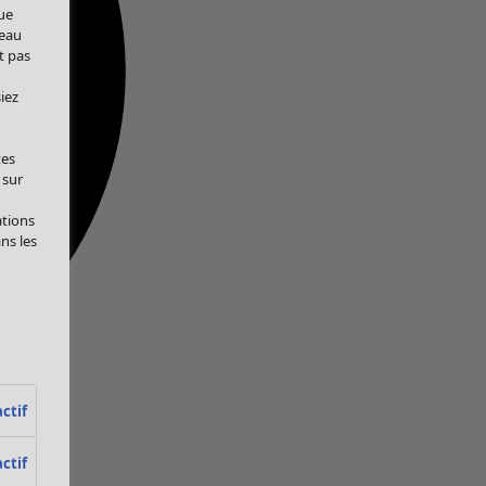
ue
veau
t pas
iez
tes
 sur
ations
ans les
ctif
ctif