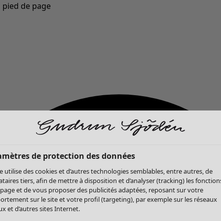
u pied de page
Nouveautés : la collection d'automne haute en couleur de Gudrun »
amètres de protection des données
te utilise des cookies et d’autres technologies semblables, entre autres, de
ataires tiers, afin de mettre à disposition et d’analyser (tracking) les fonction
 page et de vous proposer des publicités adaptées, reposant sur votre
rtement sur le site et votre profil (targeting), par exemple sur les réseaux
x et d’autres sites Internet.