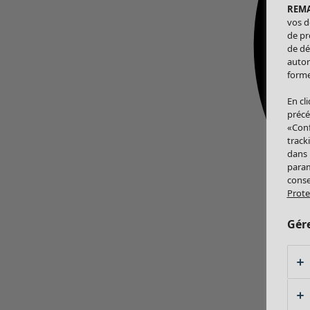
REM
vos d
de pr
de dé
autor
forme
En cl
précé
«Conf
track
dans
param
conse
Prote
Gér