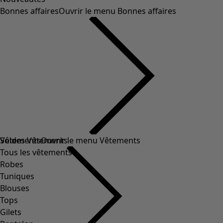
Bonnes affaires
Ouvrir le menu Bonnes affaires
Soldes Vêtements
Vêtements
Ouvrir le menu Vêtements
Tous les vêtements
Robes
Tuniques
Blouses
Tops
Gilets