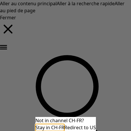
Aller au contenu principal
Aller à la recherche rapide
Aller
au pied de page
Fermer
Nouveautés : la collection d'automne haute en couleur de Gudrun »
Not in channel CH-FR?
Stay in CH-FR
Redirect to US