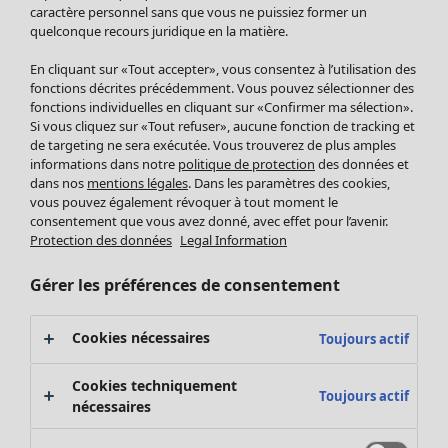
Pantalon
caractère personnel sans que vous ne puissiez former un
quelconque recours juridique en la matière.
Jupes
Manteaux & vestes
En cliquant sur «Tout accepter», vous consentez à l’utilisation des
Leggings et collants
fonctions décrites précédemment. Vous pouvez sélectionner des
Accessoires
fonctions individuelles en cliquant sur «Confirmer ma sélection».
Si vous cliquez sur «Tout refuser», aucune fonction de tracking et
Chaussures
de targeting ne sera exécutée. Vous trouverez de plus amples
Vêtements de bain
Soldes Mobilier
informations dans notre
politique de protection
des données et
Basics
Bonnes affaires déco
dans nos
mentions légales
. Dans les paramètres des cookies,
Décoration
vous pouvez également révoquer à tout moment le
consentement que vous avez donné, avec effet pour l’avenir.
Textiles
Protection des données
Legal Information
Tapis
Éponge
Gérer les préférences de consentement
Cookies nécessaires
Toujours actif
Cookies techniquement
Toujours actif
nécessaires