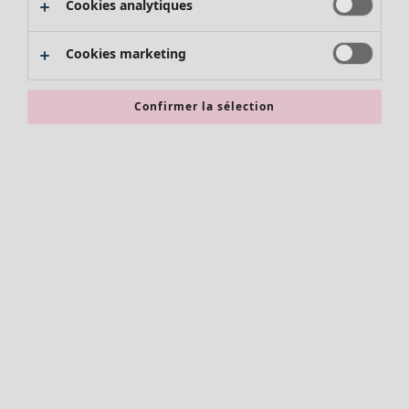
Cookies analytiques
Promos SOLDES
Les promos de Gudrun Sjödén
Cookies marketing
Nouvel arrivage
Bonnes affaires en soldes - jusqu'à -70
Confirmer la sélection