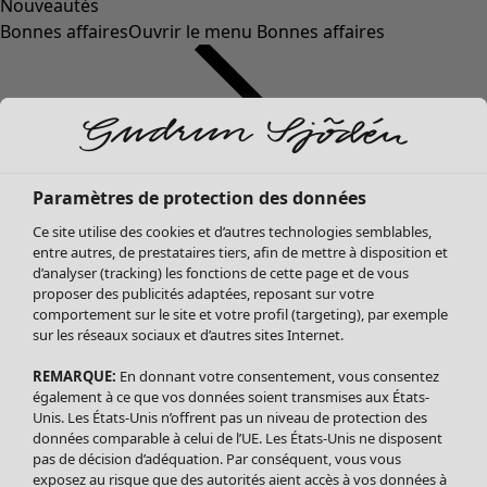
Nouveautés
Bonnes affaires
Ouvrir le menu Bonnes affaires
Paramètres de protection des données
Ce site utilise des cookies et d’autres technologies semblables,
entre autres, de prestataires tiers, afin de mettre à disposition et
d’analyser (tracking) les fonctions de cette page et de vous
proposer des publicités adaptées, reposant sur votre
Soldes Vêtements
Vêtements
Ouvrir le menu Vêtements
comportement sur le site et votre profil (targeting), par exemple
sur les réseaux sociaux et d’autres sites Internet.
Tous les vêtements
Robes
REMARQUE:
En donnant votre consentement, vous consentez
Tuniques
également à ce que vos données soient transmises aux États-
Blouses
Unis. Les États-Unis n’offrent pas un niveau de protection des
données comparable à celui de l’UE. Les États-Unis ne disposent
Tops
pas de décision d’adéquation. Par conséquent, vous vous
Gilets
exposez au risque que des autorités aient accès à vos données à