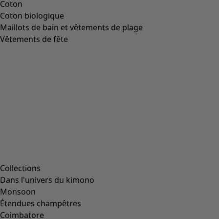
Image précédente du curseur
Next slider image
Current slider image
Aller à 2