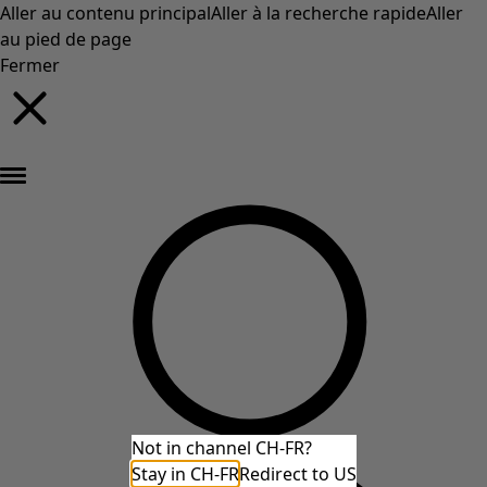
Aller au contenu principal
Aller à la recherche rapide
Aller
au pied de page
Fermer
Nouveautés : la collection d'automne haute en couleur de Gudrun »
Not in channel CH-FR?
Stay in CH-FR
Redirect to US