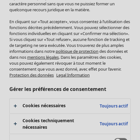
Pantalon
caractère personnel sans que vous ne puissiez former un
quelconque recours juridique en la matière.
Jupes
Manteaux & vestes
Vêtements
Maison
Ouvrir le menu Maison
En cliquant sur «Tout accepter», vous consentez à l’utilisation des
Leggings et collants
Nouveautés
fonctions décrites précédemment. Vous pouvez sélectionner des
Accessoires
fonctions individuelles en cliquant sur «Confirmer ma sélection».
Tous les vêtements
Si vous cliquez sur «Tout refuser», aucune fonction de tracking et
Chaussures
Robes
de targeting ne sera exécutée. Vous trouverez de plus amples
Vêtements de bain
Soldes Mobilier
Tuniques
informations dans notre
politique de protection
des données et
Basics
Bonnes affaires déco
dans nos
mentions légales
. Dans les paramètres des cookies,
Pulls
Décoration
vous pouvez également révoquer à tout moment le
Tops
consentement que vous avez donné, avec effet pour l’avenir.
Textiles
Pulls en tricot
Protection des données
Legal Information
Tapis
Gilets sans manches
Maison
Offres
Ouvrir le menu Offres
Éponge
Pantalons
Gérer les préférences de consentement
Nouveautés
Chemises et blouses
Voir toute la décoration
Gilets
Coussins
Cookies nécessaires
Toujours actif
Manteaux & vestes
Rideaux
Jupes
Tapis
Cookies techniquement
Toujours actif
Cartes cadeaux
Éponge
nécessaires
Céramique et verre