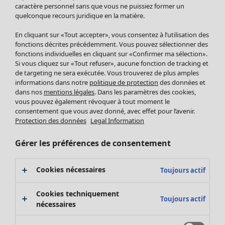
Pantalon
caractère personnel sans que vous ne puissiez former un
quelconque recours juridique en la matière.
Jupes
Manteaux & vestes
Vêtements
Maison
Ouvrir le menu Maison
En cliquant sur «Tout accepter», vous consentez à l’utilisation des
Leggings et collants
Nouveautés
fonctions décrites précédemment. Vous pouvez sélectionner des
Accessoires
fonctions individuelles en cliquant sur «Confirmer ma sélection».
Tous les vêtements
Si vous cliquez sur «Tout refuser», aucune fonction de tracking et
Chaussures
Robes
de targeting ne sera exécutée. Vous trouverez de plus amples
Vêtements de bain
Soldes Mobilier
Tuniques
informations dans notre
politique de protection
des données et
Basics
Bonnes affaires déco
dans nos
mentions légales
. Dans les paramètres des cookies,
Pulls
Décoration
vous pouvez également révoquer à tout moment le
Tops
consentement que vous avez donné, avec effet pour l’avenir.
Textiles
Pulls en tricot
Protection des données
Legal Information
Tapis
Gilets sans manches
Maison
Offres
Ouvrir le menu Offres
Éponge
Pantalons
Gérer les préférences de consentement
Nouveautés
Chemises et blouses
Voir toute la décoration
Gilets
Coussins
Cookies nécessaires
Toujours actif
Manteaux & vestes
Rideaux
Jupes
Tapis
Cookies techniquement
Toujours actif
Cartes cadeaux
Éponge
nécessaires
Céramique et verre