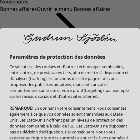
Nouveautés
Bonnes affaires
Ouvrir le menu Bonnes affaires
Paramètres de protection des données
Ce site utilise des cookies et d’autres technologies semblables,
entre autres, de prestataires tiers, afin de mettre à disposition et
d’analyser (tracking) les fonctions de cette page et de vous
proposer des publicités adaptées, reposant sur votre
Soldes Vêtements
Vêtements
Ouvrir le menu Vêtements
comportement sur le site et votre profil (targeting), par exemple
sur les réseaux sociaux et d’autres sites Internet.
Tous les vêtements
Robes
REMARQUE:
En donnant votre consentement, vous consentez
Tuniques
également à ce que vos données soient transmises aux États-
Blouses
Unis. Les États-Unis n’offrent pas un niveau de protection des
données comparable à celui de l’UE. Les États-Unis ne disposent
Tops
pas de décision d’adéquation. Par conséquent, vous vous
Gilets
exposez au risque que des autorités aient accès à vos données à