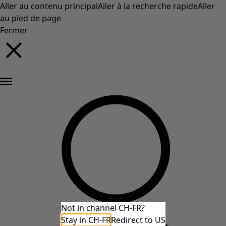
Aller au contenu principal
Aller à la recherche rapide
Aller
au pied de page
Fermer
Nouveautés : la collection d'automne haute en couleur de Gudrun »
Not in channel CH-FR?
Stay in CH-FR
Redirect to US