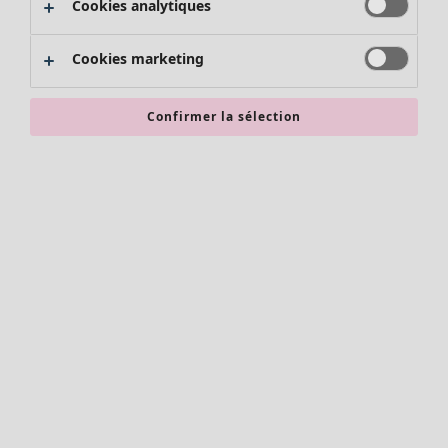
Cookies analytiques
Promos SOLDES
Les promos de Gudrun Sjödén
Cookies marketing
Nouvel arrivage
Bonnes affaires en soldes - jusqu'à -70
Confirmer la sélection