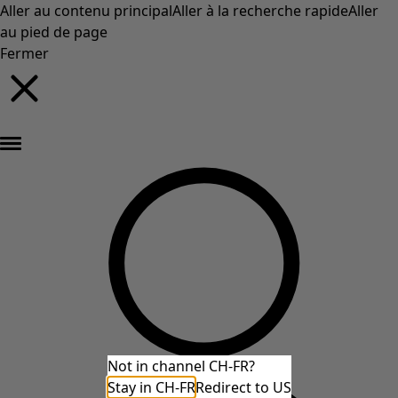
Aller au contenu principal
Aller à la recherche rapide
Aller
au pied de page
Fermer
Nouveautés : la collection d'automne haute en couleur de Gudrun »
Not in channel CH-FR?
Stay in CH-FR
Redirect to US