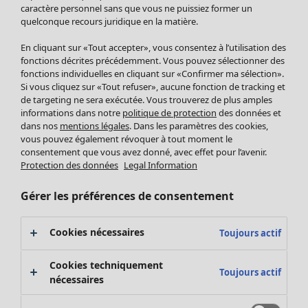
Pantalon
caractère personnel sans que vous ne puissiez former un
quelconque recours juridique en la matière.
Jupes
Manteaux & vestes
En cliquant sur «Tout accepter», vous consentez à l’utilisation des
Leggings et collants
fonctions décrites précédemment. Vous pouvez sélectionner des
Accessoires
fonctions individuelles en cliquant sur «Confirmer ma sélection».
Si vous cliquez sur «Tout refuser», aucune fonction de tracking et
Chaussures
de targeting ne sera exécutée. Vous trouverez de plus amples
Vêtements de bain
Soldes Mobilier
informations dans notre
politique de protection
des données et
Basics
Bonnes affaires déco
dans nos
mentions légales
. Dans les paramètres des cookies,
Décoration
vous pouvez également révoquer à tout moment le
consentement que vous avez donné, avec effet pour l’avenir.
Textiles
Protection des données
Legal Information
Tapis
Éponge
Gérer les préférences de consentement
Cookies nécessaires
Toujours actif
Cookies techniquement
Toujours actif
nécessaires