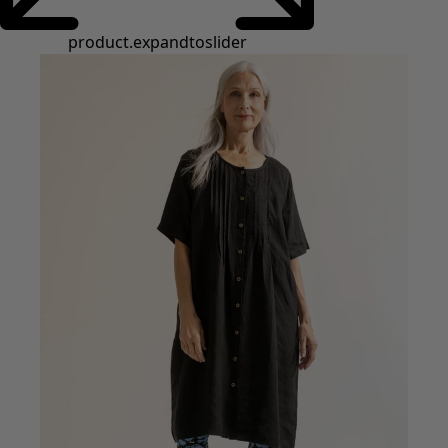
Styles de vétements
Vêtements en lin
Robes de style hippie
Grandes Tailles
À fleurs
Vêtements hippies
Une mode scandinave
Superpositions
À rayures
Des carreaux à foison
À pois
Vêtements bio
Un design suédois
Robes en jersey
Vêtements bohèmes
Des vêtements pour les soirées fraîches