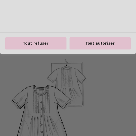
Tout refuser
Tout autoriser
Les basiques
Tous les basiques
Nouveautés basiques
Robes & Tuniques
Tops
Pantalons & Leggings
Basiques tissés
Basiques en jersey
Basiques en maille