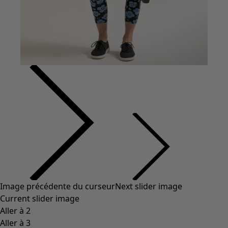
Vêtements à motif
Coton
Coton biologique
Maillots de bain et vêtements de plage
Vêtements de fête
Collections
Dans l'univers du kimono
Monsoon
Étendues champêtres