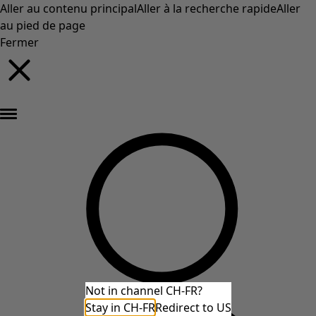
Aller au contenu principal
Aller à la recherche rapide
Aller
au pied de page
Fermer
Nouveautés : la collection d'automne haute en couleur de Gudrun »
Not in channel CH-FR?
Stay in CH-FR
Redirect to US