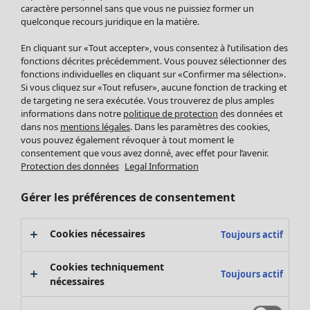
Pantalon
caractère personnel sans que vous ne puissiez former un
quelconque recours juridique en la matière.
Jupes
Manteaux & vestes
Vêtements
Maison
Ouvrir le menu Maison
En cliquant sur «Tout accepter», vous consentez à l’utilisation des
Leggings et collants
Nouveautés
fonctions décrites précédemment. Vous pouvez sélectionner des
Accessoires
fonctions individuelles en cliquant sur «Confirmer ma sélection».
Tous les vêtements
Si vous cliquez sur «Tout refuser», aucune fonction de tracking et
Chaussures
Robes
de targeting ne sera exécutée. Vous trouverez de plus amples
Vêtements de bain
Soldes Mobilier
Tuniques
informations dans notre
politique de protection
des données et
Basics
Bonnes affaires déco
dans nos
mentions légales
. Dans les paramètres des cookies,
Pulls
Décoration
vous pouvez également révoquer à tout moment le
Tops
consentement que vous avez donné, avec effet pour l’avenir.
Textiles
Pulls en tricot
Protection des données
Legal Information
Tapis
Gilets sans manches
Maison
Offres
Ouvrir le menu Offres
Éponge
Pantalons
Gérer les préférences de consentement
Nouveautés
Chemises et blouses
Voir toute la décoration
Gilets
Coussins
Cookies nécessaires
Toujours actif
Manteaux & vestes
Rideaux
Jupes
Tapis
Cookies techniquement
Toujours actif
Éponge
nécessaires
Céramique et verre