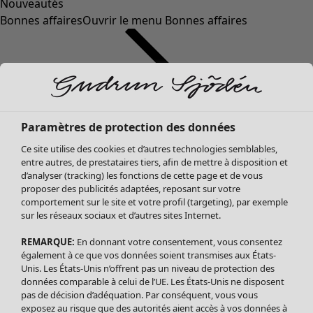
Nouveautés
Bonnes affaires
Ouvrir le menu Bonnes affaires
Paramètres de protection des données
Ce site utilise des cookies et d’autres technologies semblables,
entre autres, de prestataires tiers, afin de mettre à disposition et
d’analyser (tracking) les fonctions de cette page et de vous
proposer des publicités adaptées, reposant sur votre
Soldes Vêtements
Vêtements
Ouvrir le menu Vêtements
comportement sur le site et votre profil (targeting), par exemple
sur les réseaux sociaux et d’autres sites Internet.
Tous les vêtements
Robes
REMARQUE:
En donnant votre consentement, vous consentez
Tuniques
également à ce que vos données soient transmises aux États-
Blouses
Unis. Les États-Unis n’offrent pas un niveau de protection des
données comparable à celui de l’UE. Les États-Unis ne disposent
Tops
pas de décision d’adéquation. Par conséquent, vous vous
Gilets
exposez au risque que des autorités aient accès à vos données à