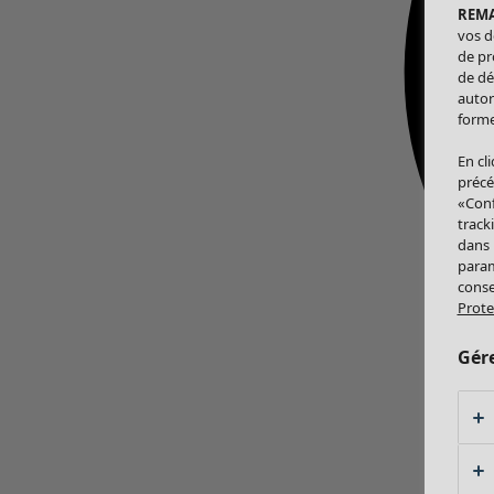
REM
vos d
de pr
de dé
autor
forme
En cl
précé
«Conf
track
dans
param
conse
Prote
Gér