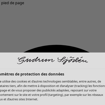
u pied de page
Nouveautés : la collection d'automne haute en couleur de Gudrun »
amètres de protection des données
te utilise des cookies et d’autres technologies semblables, entre autres, de
ataires tiers, afin de mettre à disposition et d’analyser (tracking) les fonction
 page et de vous proposer des publicités adaptées, reposant sur votre
rtement sur le site et votre profil (targeting), par exemple sur les réseaux
x et d’autres sites Internet.