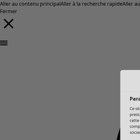
Aller au contenu principal
Aller à la recherche rapide
Aller a
Fermer
Par
Ce si
prest
cette
compo
sociau