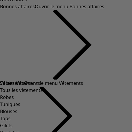
Bonnes affaires
Ouvrir le menu Bonnes affaires
Soldes Vêtements
Vêtements
Ouvrir le menu Vêtements
Tous les vêtements
Robes
Tuniques
Blouses
Tops
Gilets