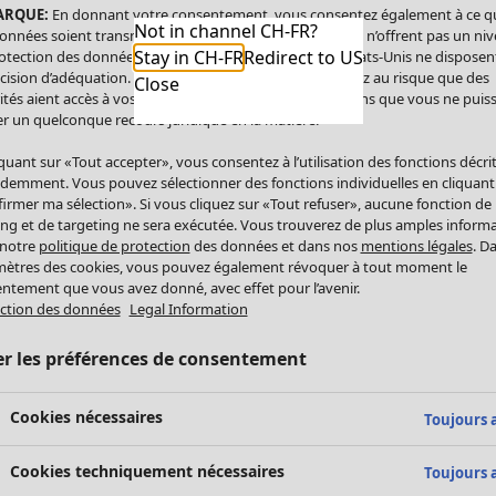
ARQUE:
En donnant votre consentement, vous consentez également à ce q
Not in channel CH-FR?
onnées soient transmises aux États-Unis. Les États-Unis n’offrent pas un ni
Stay in CH-FR
Redirect to US
otection des données comparable à celui de l’UE. Les États-Unis ne disposen
cision d’adéquation. Par conséquent, vous vous exposez au risque que des
Close
ités aient accès à vos données à caractère personnel sans que vous ne puiss
r un quelconque recours juridique en la matière.
iquant sur «Tout accepter», vous consentez à l’utilisation des fonctions décri
demment. Vous pouvez sélectionner des fonctions individuelles en cliquant
irmer ma sélection». Si vous cliquez sur «Tout refuser», aucune fonction de
ing et de targeting ne sera exécutée. Vous trouverez de plus amples inform
 notre
politique de protection
des données et dans nos
mentions légales
. D
ètres des cookies, vous pouvez également révoquer à tout moment le
ntement que vous avez donné, avec effet pour l’avenir.
ction des données
Legal Information
er les préférences de consentement
Cookies nécessaires
Toujours a
Cookies techniquement nécessaires
Toujours a