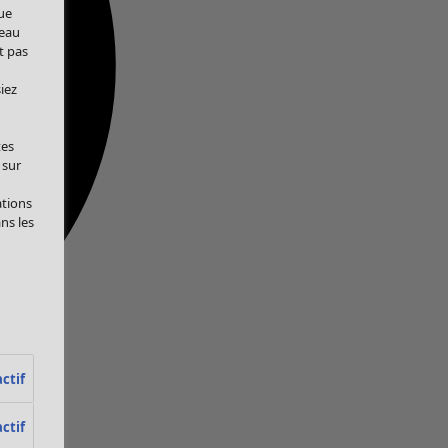
ue
veau
t pas
iez
tes
 sur
ations
ans les
ctif
ctif