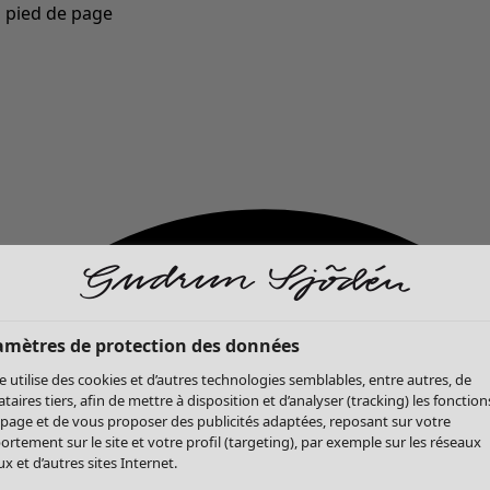
u pied de page
Nouveautés : la collection d'automne haute en couleur de Gudrun »
amètres de protection des données
te utilise des cookies et d’autres technologies semblables, entre autres, de
ataires tiers, afin de mettre à disposition et d’analyser (tracking) les fonction
 page et de vous proposer des publicités adaptées, reposant sur votre
rtement sur le site et votre profil (targeting), par exemple sur les réseaux
x et d’autres sites Internet.