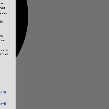
ue
veau
t pas
iez
tes
 sur
ations
ans les
ctif
ctif