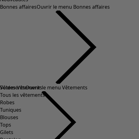
Bonnes affaires
Ouvrir le menu Bonnes affaires
Soldes Vêtements
Vêtements
Ouvrir le menu Vêtements
Tous les vêtements
Robes
Tuniques
Blouses
Tops
Gilets