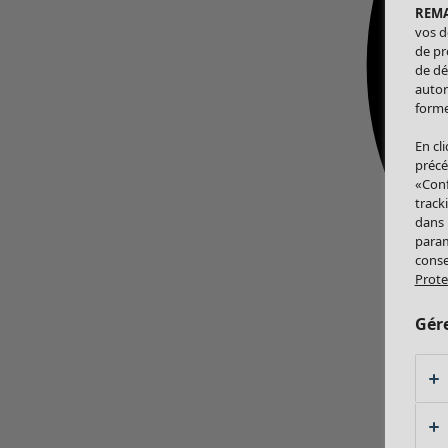
REM
vos d
de pr
de dé
autor
forme
En cl
précé
«Conf
track
dans
param
conse
Prote
Gér