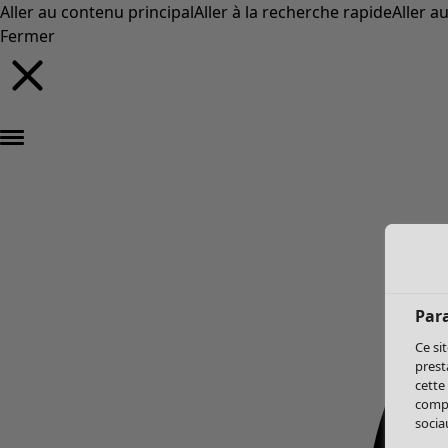
Aller au contenu principal
Aller à la recherche rapide
Aller a
Fermer
Par
Ce si
prest
cette
compo
sociau