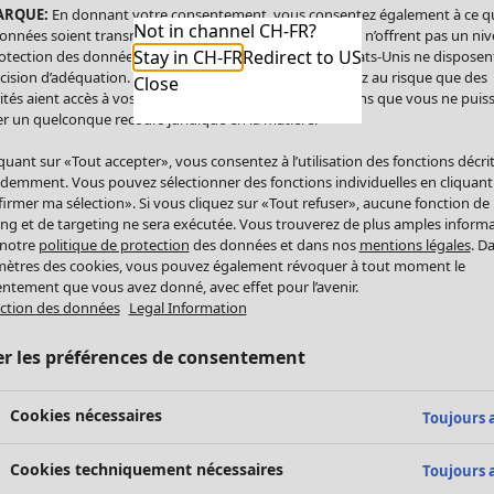
ARQUE:
En donnant votre consentement, vous consentez également à ce q
Not in channel CH-FR?
onnées soient transmises aux États-Unis. Les États-Unis n’offrent pas un ni
Stay in CH-FR
Redirect to US
otection des données comparable à celui de l’UE. Les États-Unis ne disposen
cision d’adéquation. Par conséquent, vous vous exposez au risque que des
Close
ités aient accès à vos données à caractère personnel sans que vous ne puiss
r un quelconque recours juridique en la matière.
iquant sur «Tout accepter», vous consentez à l’utilisation des fonctions décri
demment. Vous pouvez sélectionner des fonctions individuelles en cliquant
irmer ma sélection». Si vous cliquez sur «Tout refuser», aucune fonction de
ing et de targeting ne sera exécutée. Vous trouverez de plus amples inform
 notre
politique de protection
des données et dans nos
mentions légales
. D
ètres des cookies, vous pouvez également révoquer à tout moment le
ntement que vous avez donné, avec effet pour l’avenir.
ction des données
Legal Information
er les préférences de consentement
Cookies nécessaires
Toujours a
Cookies techniquement nécessaires
Toujours a