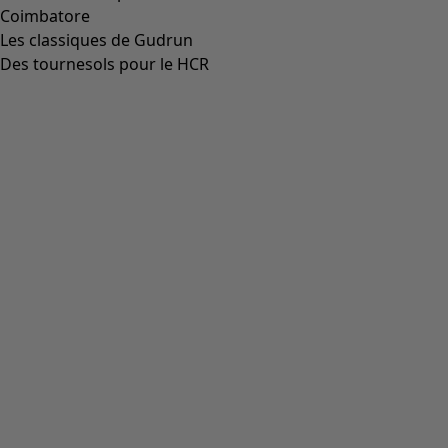
Robe "Web" en coton biologique
Icône de liste de souhaits
Prix bonne affaire
:
CHF 39.00
Prix
:
CHF 104.00
Coloris
kiwi
79