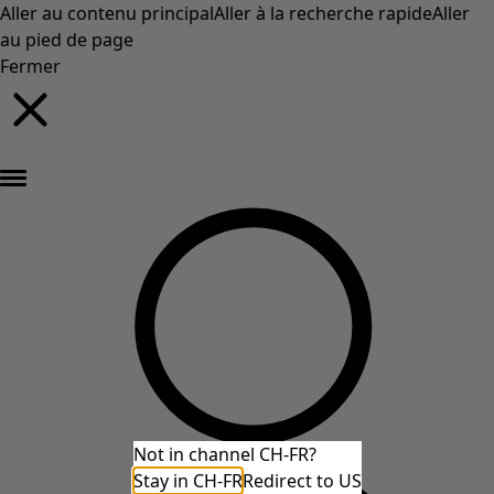
Aller au contenu principal
Aller à la recherche rapide
Aller
au pied de page
Fermer
Nouveautés : la collection d'automne haute en couleur de Gudrun »
Not in channel CH-FR?
Stay in CH-FR
Redirect to US