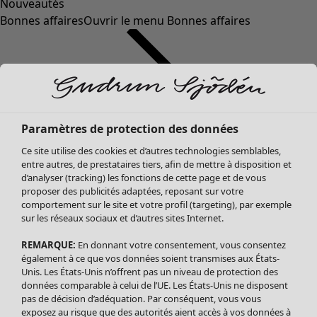
Nouveautés
Bonnes affaires
Ouvrir le menu Bonnes affaires
Paramètres de protection des données
Ce site utilise des cookies et d’autres technologies semblables,
entre autres, de prestataires tiers, afin de mettre à disposition et
d’analyser (tracking) les fonctions de cette page et de vous
proposer des publicités adaptées, reposant sur votre
Soldes Vêtements
Vêtements
Ouvrir le menu Vêtements
comportement sur le site et votre profil (targeting), par exemple
sur les réseaux sociaux et d’autres sites Internet.
Tous les vêtements
Robes
REMARQUE:
En donnant votre consentement, vous consentez
Tuniques
également à ce que vos données soient transmises aux États-
Blouses
Unis. Les États-Unis n’offrent pas un niveau de protection des
données comparable à celui de l’UE. Les États-Unis ne disposent
Tops
pas de décision d’adéquation. Par conséquent, vous vous
Gilets
exposez au risque que des autorités aient accès à vos données à