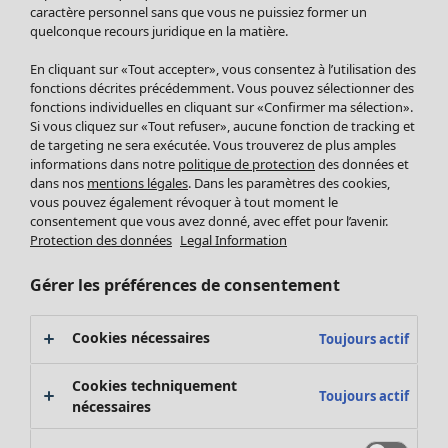
Pantalon
caractère personnel sans que vous ne puissiez former un
quelconque recours juridique en la matière.
Jupes
Manteaux & vestes
Vêtements
Maison
Ouvrir le menu Maison
En cliquant sur «Tout accepter», vous consentez à l’utilisation des
Leggings et collants
Nouveautés
fonctions décrites précédemment. Vous pouvez sélectionner des
Accessoires
fonctions individuelles en cliquant sur «Confirmer ma sélection».
Tous les vêtements
Si vous cliquez sur «Tout refuser», aucune fonction de tracking et
Chaussures
Robes
de targeting ne sera exécutée. Vous trouverez de plus amples
Vêtements de bain
Soldes Mobilier
Tuniques
informations dans notre
politique de protection
des données et
Basics
Bonnes affaires déco
dans nos
mentions légales
. Dans les paramètres des cookies,
Pulls
Décoration
vous pouvez également révoquer à tout moment le
Tops
consentement que vous avez donné, avec effet pour l’avenir.
Textiles
Pulls en tricot
Protection des données
Legal Information
Tapis
Gilets sans manches
Maison
Offres
Ouvrir le menu Offres
Éponge
Pantalons
Gérer les préférences de consentement
Nouveautés
Chemises et blouses
Voir toute la décoration
Gilets
Coussins
Cookies nécessaires
Toujours actif
Manteaux & vestes
Rideaux
Jupes
Tapis
Cookies techniquement
Toujours actif
Éponge
nécessaires
Céramique et verre