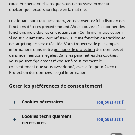
Pantalon
caractère personnel sans que vous ne puissiez former un
quelconque recours juridique en la matière.
Jupes
Manteaux & vestes
Vêtements
Maison
Ouvrir le menu Maison
En cliquant sur «Tout accepter», vous consentez à l’utilisation des
Leggings et collants
Nouveautés
fonctions décrites précédemment. Vous pouvez sélectionner des
Accessoires
fonctions individuelles en cliquant sur «Confirmer ma sélection».
Tous les vêtements
Si vous cliquez sur «Tout refuser», aucune fonction de tracking et
Chaussures
Robes
de targeting ne sera exécutée. Vous trouverez de plus amples
Vêtements de bain
Soldes Mobilier
Tuniques
informations dans notre
politique de protection
des données et
Basics
Bonnes affaires déco
dans nos
mentions légales
. Dans les paramètres des cookies,
Pulls
Décoration
vous pouvez également révoquer à tout moment le
Tops
consentement que vous avez donné, avec effet pour l’avenir.
Textiles
Pulls en tricot
Protection des données
Legal Information
Tapis
Gilets sans manches
Maison
Offres
Ouvrir le menu Offres
Éponge
Pantalons
Gérer les préférences de consentement
Nouveautés
Chemises et blouses
Voir toute la décoration
Gilets
Coussins
Cookies nécessaires
Toujours actif
Manteaux & vestes
Rideaux
Jupes
Tapis
Cookies techniquement
Toujours actif
Éponge
nécessaires
Céramique et verre