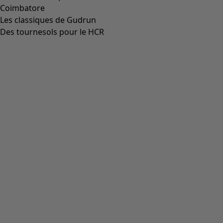
Robe "Web" en coton biologique
Icône de liste de souhaits
Prix bonne affaire
:
CHF 39.00
Prix
:
CHF 104.00
Coloris
olive foncé
80