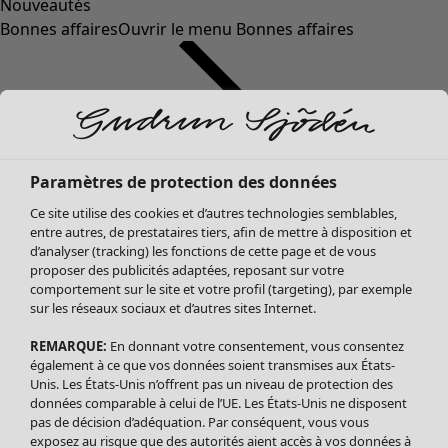
Nouveautés
Bonnes affaires
Ouvrir le menu Bonnes affaires
Paramètres de protection des données
Ce site utilise des cookies et d’autres technologies semblables,
entre autres, de prestataires tiers, afin de mettre à disposition et
d’analyser (tracking) les fonctions de cette page et de vous
proposer des publicités adaptées, reposant sur votre
Soldes Vêtements
Vêtements
Ouvrir le menu Vêtements
comportement sur le site et votre profil (targeting), par exemple
sur les réseaux sociaux et d’autres sites Internet.
Tous les vêtements
Robes
REMARQUE:
En donnant votre consentement, vous consentez
Tuniques
également à ce que vos données soient transmises aux États-
Blouses
Unis. Les États-Unis n’offrent pas un niveau de protection des
données comparable à celui de l’UE. Les États-Unis ne disposent
Tops
pas de décision d’adéquation. Par conséquent, vous vous
Gilets
exposez au risque que des autorités aient accès à vos données à