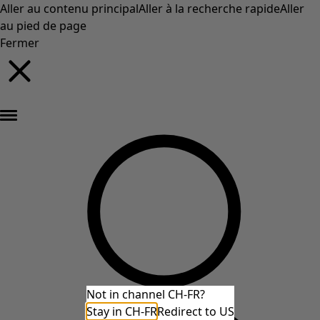
Aller au contenu principal
Aller à la recherche rapide
Aller
au pied de page
Fermer
Nouveautés : la collection d'automne haute en couleur de Gudrun »
Not in channel CH-FR?
Stay in CH-FR
Redirect to US