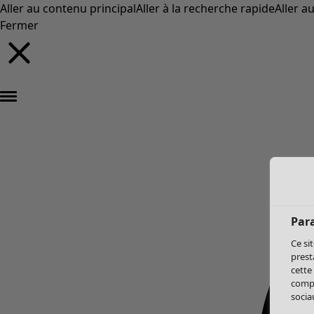
Aller au contenu principal
Aller à la recherche rapide
Aller a
Fermer
Par
Ce si
prest
cette
compo
sociau