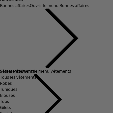
Bonnes affaires
Ouvrir le menu Bonnes affaires
Soldes Vêtements
Vêtements
Ouvrir le menu Vêtements
Tous les vêtements
Robes
Tuniques
Blouses
Tops
Gilets