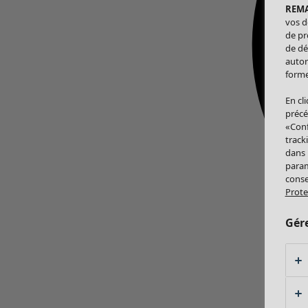
REM
vos d
de pr
de dé
autor
forme
En cl
précé
«Conf
track
dans
param
conse
Prote
Gér