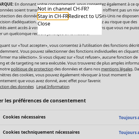
ARQUE:
En donnant votre consentement, vous consentez également à ce q
Not in channel CH-FR?
onnées soient transmises aux États-Unis. Les États-Unis n’offrent pas un ni
Stay in CH-FR
Redirect to US
otection des données comparable à celui de l’UE. Les États-Unis ne disposen
cision d’adéquation. Par conséquent, vous vous exposez au risque que des
Close
ités aient accès à vos données à caractère personnel sans que vous ne puiss
r un quelconque recours juridique en la matière.
iquant sur «Tout accepter», vous consentez à l’utilisation des fonctions décri
demment. Vous pouvez sélectionner des fonctions individuelles en cliquant
irmer ma sélection». Si vous cliquez sur «Tout refuser», aucune fonction de
ing et de targeting ne sera exécutée. Vous trouverez de plus amples inform
 notre
politique de protection
des données et dans nos
mentions légales
. D
ètres des cookies, vous pouvez également révoquer à tout moment le
ntement que vous avez donné, avec effet pour l’avenir.
ction des données
Legal Information
er les préférences de consentement
Cookies nécessaires
Toujours a
Cookies techniquement nécessaires
Toujours a