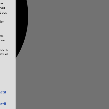
ue
veau
t pas
iez
tes
 sur
ations
ans les
ctif
ctif