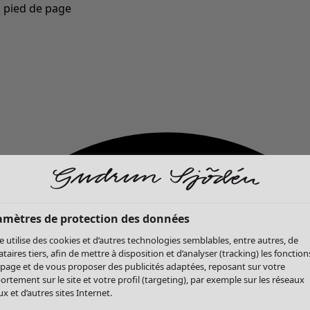
u pied de page
Nouveautés : la collection d'automne haute en couleur de Gudrun »
amètres de protection des données
te utilise des cookies et d’autres technologies semblables, entre autres, de
ataires tiers, afin de mettre à disposition et d’analyser (tracking) les fonction
 page et de vous proposer des publicités adaptées, reposant sur votre
rtement sur le site et votre profil (targeting), par exemple sur les réseaux
x et d’autres sites Internet.