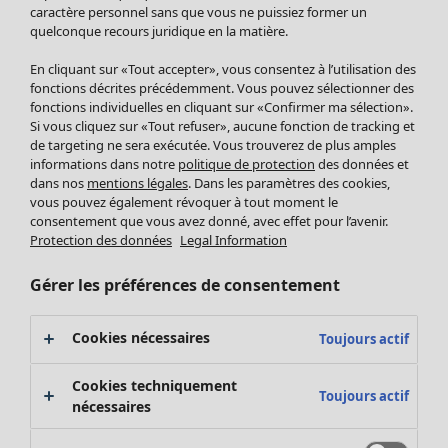
Pantalon
caractère personnel sans que vous ne puissiez former un
quelconque recours juridique en la matière.
Jupes
Manteaux & vestes
Vêtements
Maison
Ouvrir le menu Maison
En cliquant sur «Tout accepter», vous consentez à l’utilisation des
Leggings et collants
Nouveautés
fonctions décrites précédemment. Vous pouvez sélectionner des
Accessoires
fonctions individuelles en cliquant sur «Confirmer ma sélection».
Tous les vêtements
Si vous cliquez sur «Tout refuser», aucune fonction de tracking et
Chaussures
Robes
de targeting ne sera exécutée. Vous trouverez de plus amples
Vêtements de bain
Soldes Mobilier
Tuniques
informations dans notre
politique de protection
des données et
Basics
Bonnes affaires déco
dans nos
mentions légales
. Dans les paramètres des cookies,
Pulls
Décoration
vous pouvez également révoquer à tout moment le
Tops
consentement que vous avez donné, avec effet pour l’avenir.
Textiles
Pulls en tricot
Protection des données
Legal Information
Tapis
Gilets sans manches
Maison
Offres
Ouvrir le menu Offres
Éponge
Pantalons
Gérer les préférences de consentement
Nouveautés
Chemises et blouses
Voir toute la décoration
Gilets
Coussins
Cookies nécessaires
Toujours actif
Manteaux & vestes
Rideaux
Jupes
Tapis
Cookies techniquement
Toujours actif
Éponge
nécessaires
Céramique et verre