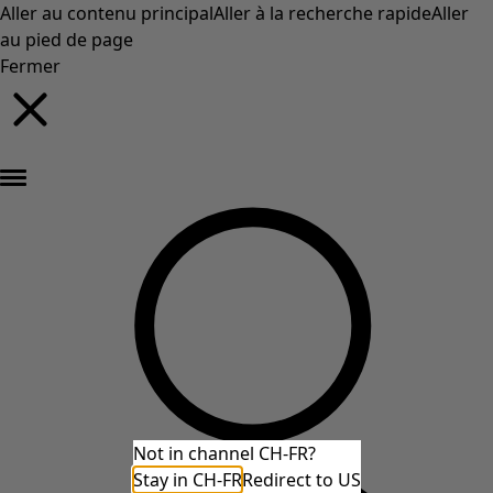
Aller au contenu principal
Aller à la recherche rapide
Aller
au pied de page
Fermer
Nouveautés : la collection d'automne haute en couleur de Gudrun »
Not in channel CH-FR?
Stay in CH-FR
Redirect to US