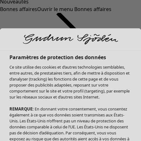
Nouveautés
Bonnes affaires
Ouvrir le menu Bonnes affaires
Paramètres de protection des données
Ce site utilise des cookies et d’autres technologies semblables,
entre autres, de prestataires tiers, afin de mettre à disposition et
d’analyser (tracking) les fonctions de cette page et de vous
proposer des publicités adaptées, reposant sur votre
Soldes Vêtements
Vêtements
Ouvrir le menu Vêtements
comportement sur le site et votre profil (targeting), par exemple
sur les réseaux sociaux et d’autres sites Internet.
Tous les vêtements
Robes
REMARQUE:
En donnant votre consentement, vous consentez
Tuniques
également à ce que vos données soient transmises aux États-
Blouses
Unis. Les États-Unis n’offrent pas un niveau de protection des
données comparable à celui de l’UE. Les États-Unis ne disposent
Tops
pas de décision d’adéquation. Par conséquent, vous vous
Gilets
exposez au risque que des autorités aient accès à vos données à