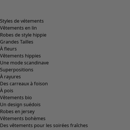
product.expandtoslider
+
1