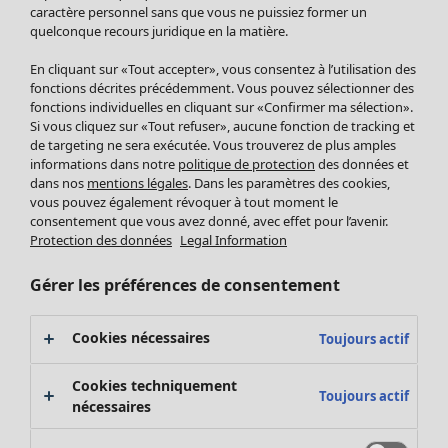
Pantalon
caractère personnel sans que vous ne puissiez former un
quelconque recours juridique en la matière.
Jupes
Manteaux & vestes
En cliquant sur «Tout accepter», vous consentez à l’utilisation des
Leggings et collants
fonctions décrites précédemment. Vous pouvez sélectionner des
Accessoires
fonctions individuelles en cliquant sur «Confirmer ma sélection».
Si vous cliquez sur «Tout refuser», aucune fonction de tracking et
Chaussures
de targeting ne sera exécutée. Vous trouverez de plus amples
Vêtements de bain
Soldes Mobilier
informations dans notre
politique de protection
des données et
Basics
Bonnes affaires déco
dans nos
mentions légales
. Dans les paramètres des cookies,
Décoration
vous pouvez également révoquer à tout moment le
consentement que vous avez donné, avec effet pour l’avenir.
Textiles
Protection des données
Legal Information
Tapis
Éponge
Gérer les préférences de consentement
Cookies nécessaires
Toujours actif
Cookies techniquement
Toujours actif
nécessaires