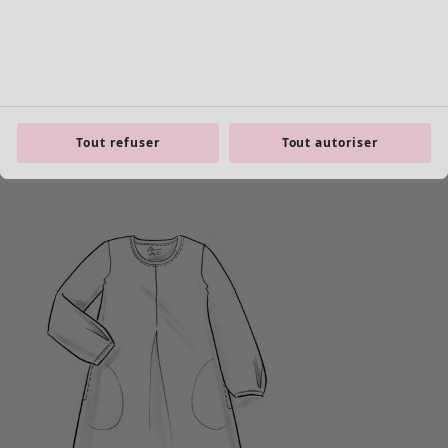
Tout refuser
Tout autoriser
Les basiques
Tous les basiques
Nouveautés basiques
Robes & Tuniques
Tops
Pantalons & Leggings
Basiques tissés
Basiques en jersey
Basiques en maille