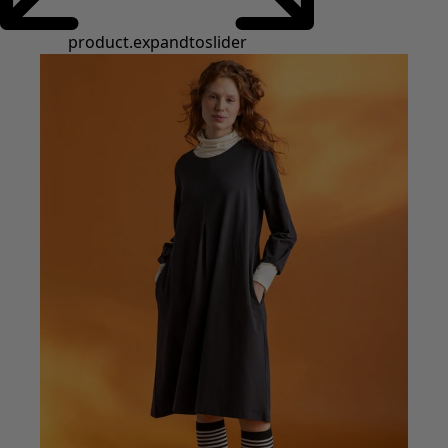
Styles de vétements
Vêtements en lin
Robes de style hippie
Grandes Tailles
À fleurs
Vêtements hippies
Une mode scandinave
Superpositions
À rayures
Des carreaux à foison
À pois
Vêtements bio
Un design suédois
Robes en jersey
Vêtements bohèmes
Des vêtements pour les soirées fraîches