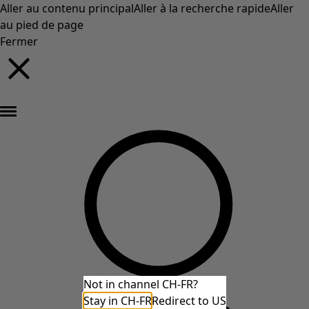
Aller au contenu principal
Aller à la recherche rapide
Aller
au pied de page
Fermer
Nouveautés : la collection d'automne haute en couleur de Gudrun »
Not in channel CH-FR?
Stay in CH-FR
Redirect to US