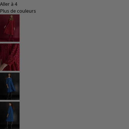
Coimbatore
Les classiques de Gudrun
Des tournesols pour le HCR