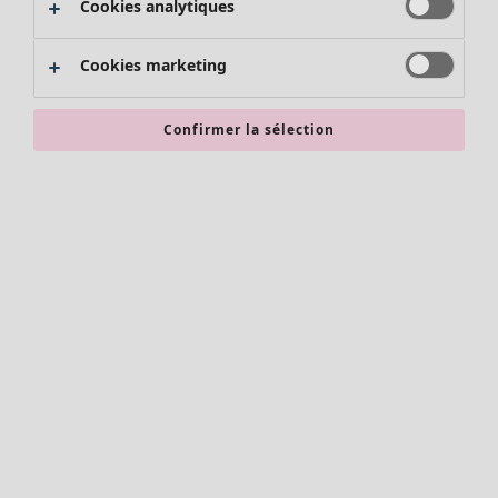
Cookies analytiques
Promos SOLDES
Les promos de Gudrun Sjödén
Cookies marketing
Nouvel arrivage
Bonnes affaires en soldes - jusqu'à -70
Confirmer la sélection