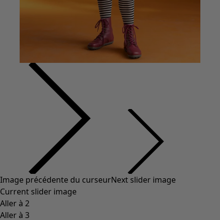
Vêtements à motif
Coton
Coton biologique
Maillots de bain et vêtements de plage
Vêtements de fête
Collections
Dans l'univers du kimono
Monsoon
Étendues champêtres