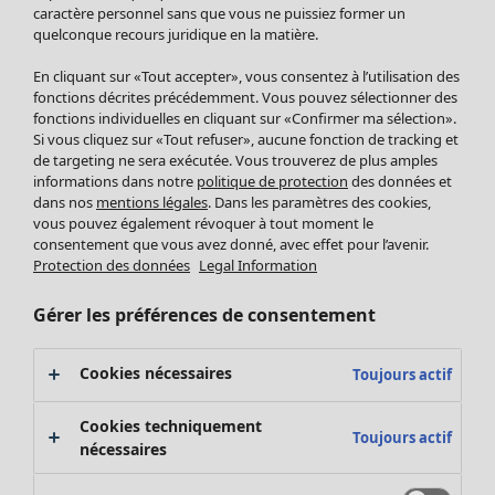
Pantalon
caractère personnel sans que vous ne puissiez former un
quelconque recours juridique en la matière.
Jupes
Manteaux & vestes
Vêtements
Maison
Ouvrir le menu Maison
En cliquant sur «Tout accepter», vous consentez à l’utilisation des
Leggings et collants
Nouveautés
fonctions décrites précédemment. Vous pouvez sélectionner des
Accessoires
fonctions individuelles en cliquant sur «Confirmer ma sélection».
Tous les vêtements
Si vous cliquez sur «Tout refuser», aucune fonction de tracking et
Chaussures
Robes
de targeting ne sera exécutée. Vous trouverez de plus amples
Vêtements de bain
Soldes Mobilier
Tuniques
informations dans notre
politique de protection
des données et
Basics
Bonnes affaires déco
dans nos
mentions légales
. Dans les paramètres des cookies,
Pulls
Décoration
vous pouvez également révoquer à tout moment le
Tops
consentement que vous avez donné, avec effet pour l’avenir.
Textiles
Pulls en tricot
Protection des données
Legal Information
Tapis
Gilets sans manches
Maison
Offres
Ouvrir le menu Offres
Éponge
Pantalons
Gérer les préférences de consentement
Nouveautés
Chemises et blouses
Voir toute la décoration
Gilets
Coussins
Cookies nécessaires
Toujours actif
Manteaux & vestes
Rideaux
Jupes
Tapis
Cookies techniquement
Toujours actif
Éponge
nécessaires
Céramique et verre