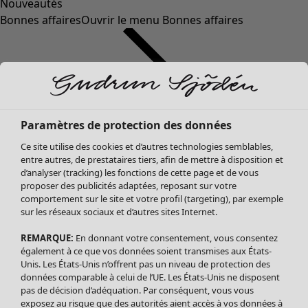
Nouveautés
Bonnes affaires
Ouvrir le menu Bonnes affaires
Paramètres de protection des données
Ce site utilise des cookies et d’autres technologies semblables,
entre autres, de prestataires tiers, afin de mettre à disposition et
d’analyser (tracking) les fonctions de cette page et de vous
proposer des publicités adaptées, reposant sur votre
Soldes Vêtements
Vêtements
Ouvrir le menu Vêtements
comportement sur le site et votre profil (targeting), par exemple
sur les réseaux sociaux et d’autres sites Internet.
Tous les vêtements
Robes
REMARQUE:
En donnant votre consentement, vous consentez
Tuniques
également à ce que vos données soient transmises aux États-
Blouses
Unis. Les États-Unis n’offrent pas un niveau de protection des
données comparable à celui de l’UE. Les États-Unis ne disposent
Tops
pas de décision d’adéquation. Par conséquent, vous vous
Gilets
exposez au risque que des autorités aient accès à vos données à