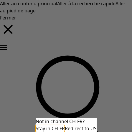
Aller au contenu principal
Aller à la recherche rapide
Aller
au pied de page
Fermer
Nouveautés : la collection d'automne haute en couleur de Gudrun »
Not in channel CH-FR?
Stay in CH-FR
Redirect to US