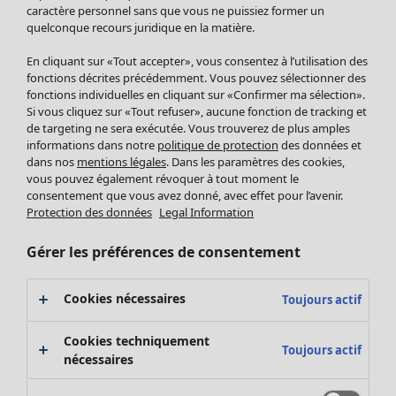
Pantalon
caractère personnel sans que vous ne puissiez former un
quelconque recours juridique en la matière.
Jupes
Manteaux & vestes
En cliquant sur «Tout accepter», vous consentez à l’utilisation des
Leggings et collants
fonctions décrites précédemment. Vous pouvez sélectionner des
Accessoires
fonctions individuelles en cliquant sur «Confirmer ma sélection».
Si vous cliquez sur «Tout refuser», aucune fonction de tracking et
Chaussures
de targeting ne sera exécutée. Vous trouverez de plus amples
Vêtements de bain
Soldes Mobilier
informations dans notre
politique de protection
des données et
Basics
Bonnes affaires déco
dans nos
mentions légales
. Dans les paramètres des cookies,
Décoration
vous pouvez également révoquer à tout moment le
consentement que vous avez donné, avec effet pour l’avenir.
Textiles
Protection des données
Legal Information
Tapis
Éponge
Gérer les préférences de consentement
Cookies nécessaires
Toujours actif
Cookies techniquement
Toujours actif
nécessaires