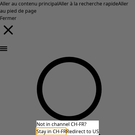
Aller au contenu principal
Aller à la recherche rapide
Aller
au pied de page
Fermer
Nouveautés : la collection d'automne haute en couleur de Gudrun »
Not in channel CH-FR?
Stay in CH-FR
Redirect to US