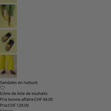
Coton
Coton biologique
Maillots de bain et vêtements de plage
Vêtements de fête
Collections
Dans l'univers du kimono
Monsoon
Étendues champêtres
Coimbatore