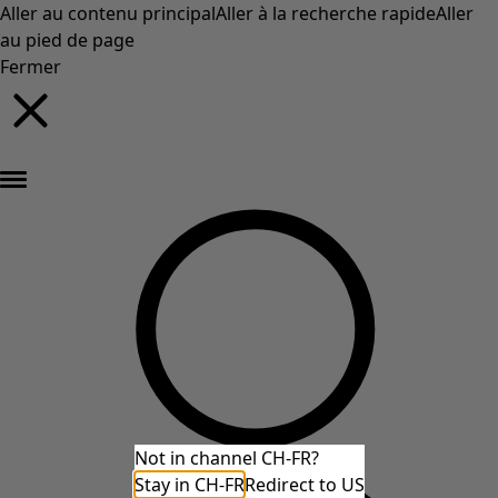
Aller au contenu principal
Aller à la recherche rapide
Aller
au pied de page
Fermer
Nouveautés : la collection d'automne haute en couleur de Gudrun »
Not in channel CH-FR?
Stay in CH-FR
Redirect to US