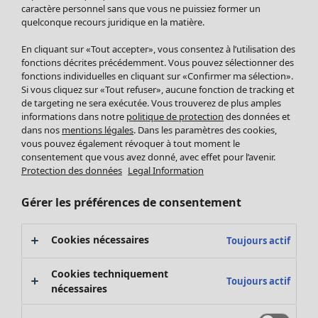
Pantalon
caractère personnel sans que vous ne puissiez former un
quelconque recours juridique en la matière.
Jupes
Manteaux & vestes
En cliquant sur «Tout accepter», vous consentez à l’utilisation des
Leggings et collants
fonctions décrites précédemment. Vous pouvez sélectionner des
Accessoires
fonctions individuelles en cliquant sur «Confirmer ma sélection».
Si vous cliquez sur «Tout refuser», aucune fonction de tracking et
Chaussures
de targeting ne sera exécutée. Vous trouverez de plus amples
Vêtements de bain
Soldes Mobilier
informations dans notre
politique de protection
des données et
Basics
Bonnes affaires déco
dans nos
mentions légales
. Dans les paramètres des cookies,
Décoration
vous pouvez également révoquer à tout moment le
consentement que vous avez donné, avec effet pour l’avenir.
Textiles
Protection des données
Legal Information
Tapis
Éponge
Gérer les préférences de consentement
Cookies nécessaires
Toujours actif
Cookies techniquement
Toujours actif
nécessaires