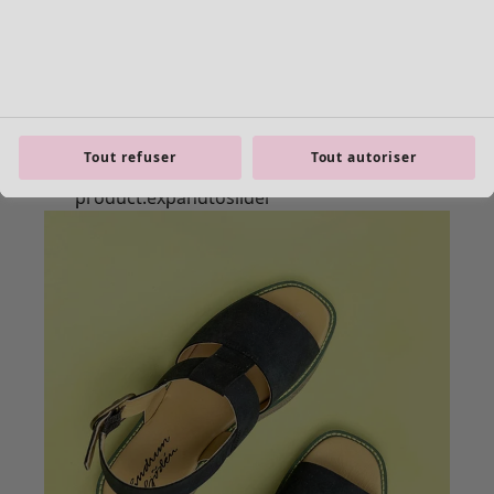
Tout refuser
Tout autoriser
Les basiques
Tous les basiques
Nouveautés basiques
Robes & Tuniques
Tops
Pantalons & Leggings
Basiques tissés
Basiques en jersey
Basiques en maille