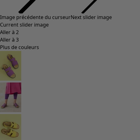
Styles de vétements
Vêtements en lin
Robes de style hippie
Grandes Tailles
À fleurs
Vêtements hippies
Une mode scandinave
Superpositions
À rayures
Des carreaux à foison
À pois
Vêtements bio
Un design suédois
Robes en jersey
Vêtements bohèmes
Des vêtements pour les soirées fraîches
Vêtements à motif