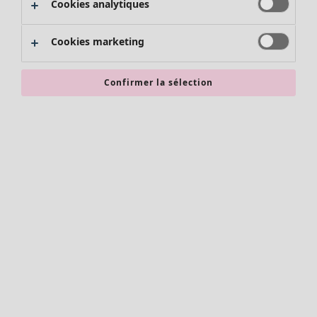
Cookies analytiques
Promos SOLDES
Les promos de Gudrun Sjödén
Cookies marketing
Nouvel arrivage
Bonnes affaires en soldes - jusqu'à -70
Confirmer la sélection