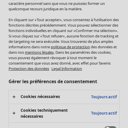
Pantalon
caractère personnel sans que vous ne puissiez former un
quelconque recours juridique en la matière.
Jupes
Manteaux & vestes
En cliquant sur «Tout accepter», vous consentez à l’utilisation des
Leggings et collants
fonctions décrites précédemment. Vous pouvez sélectionner des
Accessoires
fonctions individuelles en cliquant sur «Confirmer ma sélection».
Si vous cliquez sur «Tout refuser», aucune fonction de tracking et
Chaussures
de targeting ne sera exécutée. Vous trouverez de plus amples
Vêtements de bain
Soldes Mobilier
informations dans notre
politique de protection
des données et
Basics
Bonnes affaires déco
dans nos
mentions légales
. Dans les paramètres des cookies,
Décoration
vous pouvez également révoquer à tout moment le
consentement que vous avez donné, avec effet pour l’avenir.
Textiles
Protection des données
Legal Information
Tapis
Éponge
Gérer les préférences de consentement
Cookies nécessaires
Toujours actif
Cookies techniquement
Toujours actif
nécessaires