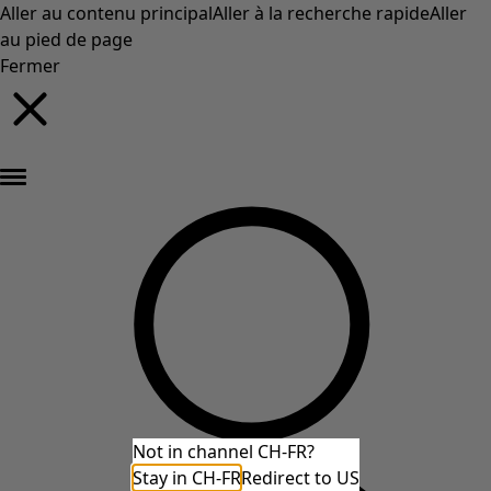
Aller au contenu principal
Aller à la recherche rapide
Aller
au pied de page
Fermer
Nouveautés : la collection d'automne haute en couleur de Gudrun »
Not in channel CH-FR?
Stay in CH-FR
Redirect to US