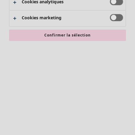
Cookies analytiques
Promos SOLDES
Les promos de Gudrun Sjödén
Cookies marketing
Nouvel arrivage
Bonnes affaires en soldes - jusqu'à -70
Confirmer la sélection