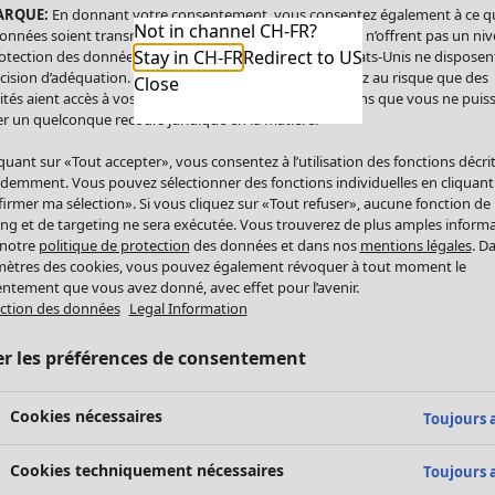
ARQUE:
En donnant votre consentement, vous consentez également à ce q
Not in channel CH-FR?
onnées soient transmises aux États-Unis. Les États-Unis n’offrent pas un ni
Stay in CH-FR
Redirect to US
otection des données comparable à celui de l’UE. Les États-Unis ne disposen
cision d’adéquation. Par conséquent, vous vous exposez au risque que des
Close
ités aient accès à vos données à caractère personnel sans que vous ne puiss
r un quelconque recours juridique en la matière.
iquant sur «Tout accepter», vous consentez à l’utilisation des fonctions décri
demment. Vous pouvez sélectionner des fonctions individuelles en cliquant
irmer ma sélection». Si vous cliquez sur «Tout refuser», aucune fonction de
ing et de targeting ne sera exécutée. Vous trouverez de plus amples inform
 notre
politique de protection
des données et dans nos
mentions légales
. D
ètres des cookies, vous pouvez également révoquer à tout moment le
ntement que vous avez donné, avec effet pour l’avenir.
ction des données
Legal Information
er les préférences de consentement
Cookies nécessaires
Toujours a
Cookies techniquement nécessaires
Toujours a