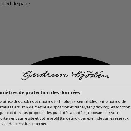
u pied de page
Nouveautés : la collection d'automne haute en couleur de Gudrun »
amètres de protection des données
te utilise des cookies et d’autres technologies semblables, entre autres, de
ataires tiers, afin de mettre à disposition et d’analyser (tracking) les fonction
 page et de vous proposer des publicités adaptées, reposant sur votre
rtement sur le site et votre profil (targeting), par exemple sur les réseaux
x et d’autres sites Internet.