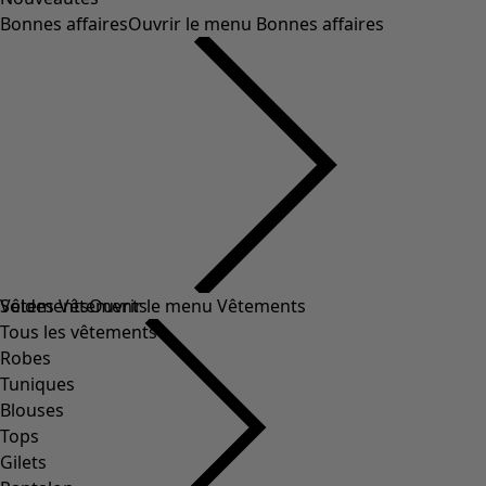
Bonnes affaires
Ouvrir le menu Bonnes affaires
Soldes Vêtements
Vêtements
Ouvrir le menu Vêtements
Tous les vêtements
Robes
Tuniques
Blouses
Tops
Gilets