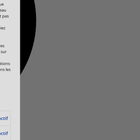
ue
veau
t pas
iez
tes
 sur
ations
ans les
ctif
ctif