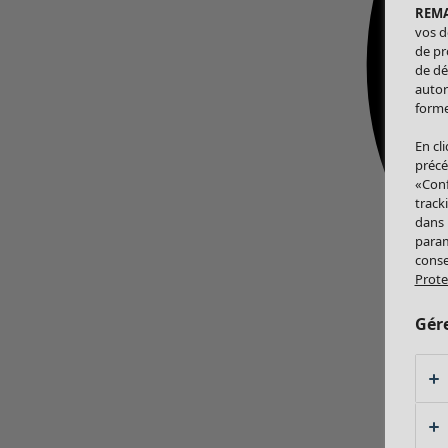
REM
vos d
de pr
de dé
autor
forme
En cl
précé
«Conf
track
dans
param
conse
Prote
Gér