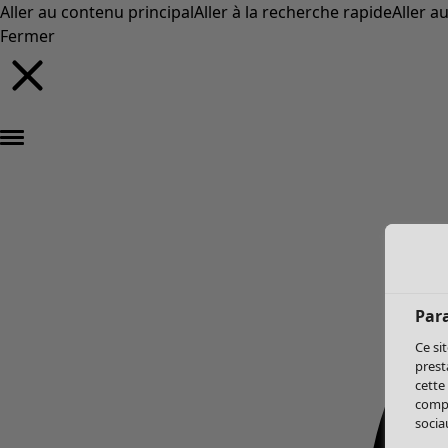
Aller au contenu principal
Aller à la recherche rapide
Aller a
Fermer
Par
Ce si
prest
cette
compo
sociau