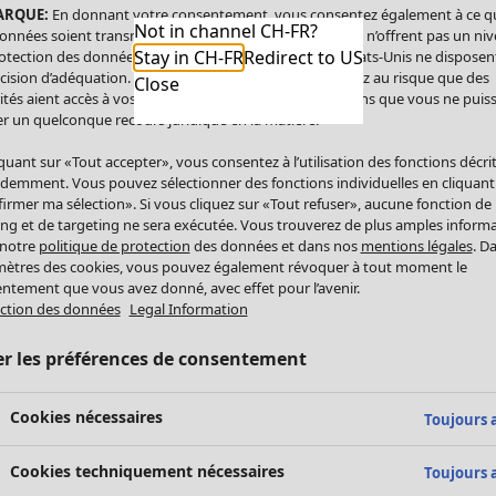
ARQUE:
En donnant votre consentement, vous consentez également à ce q
Not in channel CH-FR?
onnées soient transmises aux États-Unis. Les États-Unis n’offrent pas un ni
Stay in CH-FR
Redirect to US
otection des données comparable à celui de l’UE. Les États-Unis ne disposen
cision d’adéquation. Par conséquent, vous vous exposez au risque que des
Close
ités aient accès à vos données à caractère personnel sans que vous ne puiss
r un quelconque recours juridique en la matière.
iquant sur «Tout accepter», vous consentez à l’utilisation des fonctions décri
demment. Vous pouvez sélectionner des fonctions individuelles en cliquant
irmer ma sélection». Si vous cliquez sur «Tout refuser», aucune fonction de
ing et de targeting ne sera exécutée. Vous trouverez de plus amples inform
 notre
politique de protection
des données et dans nos
mentions légales
. D
ètres des cookies, vous pouvez également révoquer à tout moment le
ntement que vous avez donné, avec effet pour l’avenir.
ction des données
Legal Information
er les préférences de consentement
Cookies nécessaires
Toujours a
Cookies techniquement nécessaires
Toujours a