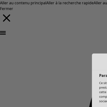
Aller au contenu principal
Aller à la recherche rapide
Aller a
Fermer
Par
Ce si
prest
cette
compo
sociau