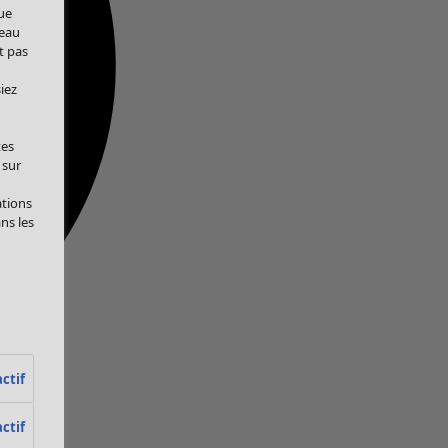
ue
veau
t pas
iez
tes
 sur
ations
ans les
ctif
ctif