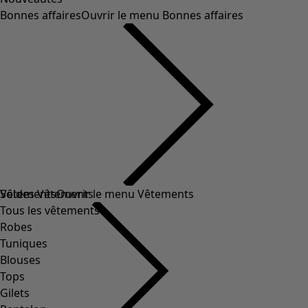
Bonnes affaires
Ouvrir le menu Bonnes affaires
Soldes Vêtements
Vêtements
Ouvrir le menu Vêtements
Tous les vêtements
Robes
Tuniques
Blouses
Tops
Gilets