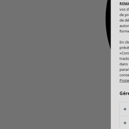
REM
vos d
de pr
de dé
autor
forme
En cl
précé
«Conf
track
dans
param
conse
Prote
Gér