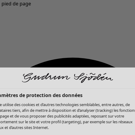
u pied de page
Nouveautés : la collection d'automne haute en couleur de Gudrun »
amètres de protection des données
te utilise des cookies et d’autres technologies semblables, entre autres, de
ataires tiers, afin de mettre à disposition et d’analyser (tracking) les fonction
 page et de vous proposer des publicités adaptées, reposant sur votre
rtement sur le site et votre profil (targeting), par exemple sur les réseaux
x et d’autres sites Internet.