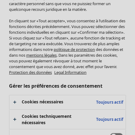
Pantalon
caractère personnel sans que vous ne puissiez former un
quelconque recours juridique en la matière.
Jupes
Manteaux & vestes
Vêtements
Maison
Ouvrir le menu Maison
En cliquant sur «Tout accepter», vous consentez à l’utilisation des
Leggings et collants
Nouveautés
fonctions décrites précédemment. Vous pouvez sélectionner des
Accessoires
fonctions individuelles en cliquant sur «Confirmer ma sélection».
Tous les vêtements
Si vous cliquez sur «Tout refuser», aucune fonction de tracking et
Chaussures
Robes
de targeting ne sera exécutée. Vous trouverez de plus amples
Vêtements de bain
Soldes Mobilier
Tuniques
informations dans notre
politique de protection
des données et
Basics
Bonnes affaires déco
dans nos
mentions légales
. Dans les paramètres des cookies,
Pulls
Décoration
vous pouvez également révoquer à tout moment le
Tops
consentement que vous avez donné, avec effet pour l’avenir.
Textiles
Pulls en tricot
Protection des données
Legal Information
Tapis
Gilets sans manches
Maison
Offres
Ouvrir le menu Offres
Éponge
Pantalons
Gérer les préférences de consentement
Nouveautés
Chemises et blouses
Voir toute la décoration
Gilets
Coussins
Cookies nécessaires
Toujours actif
Manteaux & vestes
Rideaux
Jupes
Tapis
Cookies techniquement
Toujours actif
Éponge
nécessaires
Céramique et verre