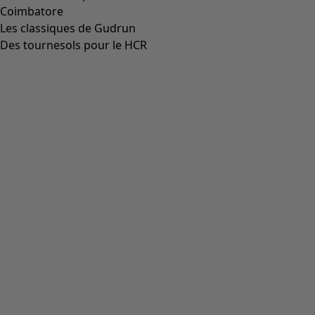
+
1
Icône de liste de souhaits
Chaussures Isolde
Prix bonne affaire
:
CHF 58.00
Prix
:
CHF 179.00
36
37
38