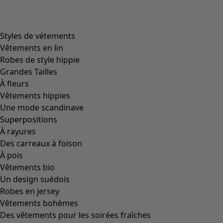
38
39
40
41
42
Tableau des tailles
Tableau des tailles
Ajouter au panier
Indisponible
Les frais de livraison sont de 7 CHF
Achat liberté pendant 14 jours. Vous pouvez échanger vos
articles gratuitement.
Le délai de livraison est de 4 à 7 jours, si la marchandise est
en stock.
Informations sur le produit
De confortables tennis en coton tissé avec bout renforcé
de couleur grise. Un modèle paré de fleurs imprimées.
Réf. art.
25824