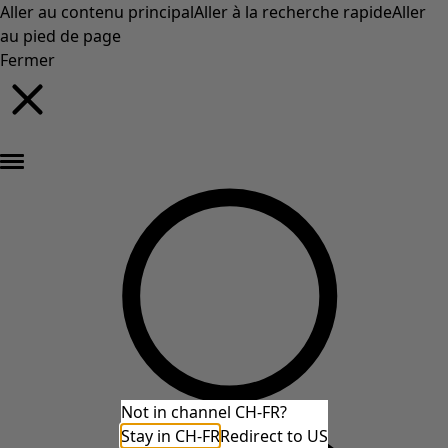
Aller au contenu principal
Aller à la recherche rapide
Aller
au pied de page
Fermer
Nouveautés : la collection d'automne haute en couleur de Gudrun »
Not in channel CH-FR?
Stay in CH-FR
Redirect to US