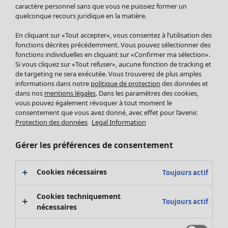
Pantalon
caractère personnel sans que vous ne puissiez former un
quelconque recours juridique en la matière.
Jupes
Manteaux & vestes
Vêtements
Maison
Ouvrir le menu Maison
En cliquant sur «Tout accepter», vous consentez à l’utilisation des
Leggings et collants
Nouveautés
fonctions décrites précédemment. Vous pouvez sélectionner des
Accessoires
fonctions individuelles en cliquant sur «Confirmer ma sélection».
Tous les vêtements
Si vous cliquez sur «Tout refuser», aucune fonction de tracking et
Chaussures
Robes
de targeting ne sera exécutée. Vous trouverez de plus amples
Vêtements de bain
Soldes Mobilier
Tuniques
informations dans notre
politique de protection
des données et
Basics
Bonnes affaires déco
dans nos
mentions légales
. Dans les paramètres des cookies,
Pulls
Décoration
vous pouvez également révoquer à tout moment le
Tops
consentement que vous avez donné, avec effet pour l’avenir.
Textiles
Pulls en tricot
Protection des données
Legal Information
Tapis
Gilets sans manches
Maison
Offres
Ouvrir le menu Offres
Éponge
Pantalons
Gérer les préférences de consentement
Nouveautés
Chemises et blouses
Voir toute la décoration
Gilets
Coussins
Cookies nécessaires
Toujours actif
Manteaux & vestes
Rideaux
Jupes
Tapis
Cookies techniquement
Toujours actif
Éponge
nécessaires
Céramique et verre