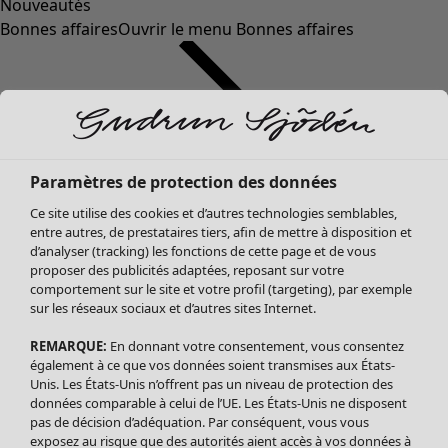
Nouveautés
Bonnes affaires
Ouvrir le menu Bonnes affaires
Paramètres de protection des données
Ce site utilise des cookies et d’autres technologies semblables,
entre autres, de prestataires tiers, afin de mettre à disposition et
d’analyser (tracking) les fonctions de cette page et de vous
proposer des publicités adaptées, reposant sur votre
Soldes Vêtements
Vêtements
Ouvrir le menu Vêtements
comportement sur le site et votre profil (targeting), par exemple
sur les réseaux sociaux et d’autres sites Internet.
Tous les vêtements
Robes
REMARQUE:
En donnant votre consentement, vous consentez
Tuniques
également à ce que vos données soient transmises aux États-
Blouses
Unis. Les États-Unis n’offrent pas un niveau de protection des
données comparable à celui de l’UE. Les États-Unis ne disposent
Tops
pas de décision d’adéquation. Par conséquent, vous vous
Gilets
exposez au risque que des autorités aient accès à vos données à