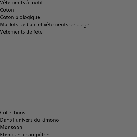
Numéro de couleur
99
Coloris
noir
Matériel
coton
Taille et dimensions
Coupes
Coupe normale.
Matériel et production
Extérieur et semelle intérieure en coton. Semelle de
marche en caoutchouc. Lavage délicat à 30°C. Essorage
léger. Ne pas sécher en machine. Fabrication à Ponte,
Portugal.
De nouveaux coups de cœur et des valeurs sûres