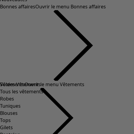
Bonnes affaires
Ouvrir le menu Bonnes affaires
Soldes Vêtements
Vêtements
Ouvrir le menu Vêtements
Tous les vêtements
Robes
Tuniques
Blouses
Tops
Gilets