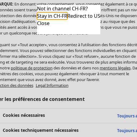
ARQUE:
En donnant votre consentement, vous consentez également à ce q
Not in channel CH-FR?
onnées soient transmises aux États-Unis. Les États-Unis n’offrent pas un ni
Stay in CH-FR
Redirect to US
otection des données comparable à celui de l’UE. Les États-Unis ne disposen
cision d’adéquation. Par conséquent, vous vous exposez au risque que des
Close
ités aient accès à vos données à caractère personnel sans que vous ne puiss
r un quelconque recours juridique en la matière.
iquant sur «Tout accepter», vous consentez à l’utilisation des fonctions décri
demment. Vous pouvez sélectionner des fonctions individuelles en cliquant
irmer ma sélection». Si vous cliquez sur «Tout refuser», aucune fonction de
ing et de targeting ne sera exécutée. Vous trouverez de plus amples inform
 notre
politique de protection
des données et dans nos
mentions légales
. D
ètres des cookies, vous pouvez également révoquer à tout moment le
ntement que vous avez donné, avec effet pour l’avenir.
ction des données
Legal Information
er les préférences de consentement
Cookies nécessaires
Toujours a
Cookies techniquement nécessaires
Toujours a