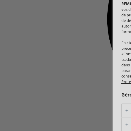
REM
vos d
de pr
de dé
autor
forme
En cl
précé
«Conf
track
dans
param
conse
Prote
Gér