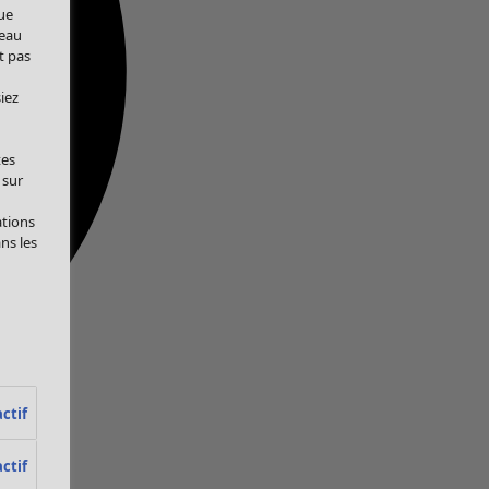
ue
veau
t pas
iez
tes
 sur
ations
ans les
ctif
ctif