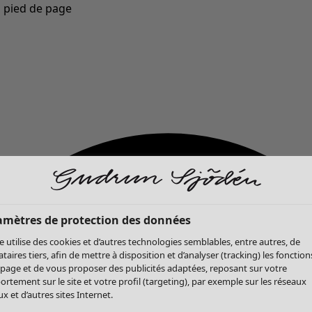
u pied de page
Nouveautés : la collection d'automne haute en couleur de Gudrun »
amètres de protection des données
te utilise des cookies et d’autres technologies semblables, entre autres, de
ataires tiers, afin de mettre à disposition et d’analyser (tracking) les fonction
 page et de vous proposer des publicités adaptées, reposant sur votre
rtement sur le site et votre profil (targeting), par exemple sur les réseaux
x et d’autres sites Internet.