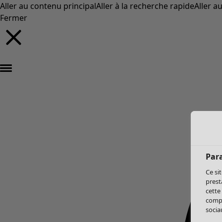
Aller au contenu principal
Aller à la recherche rapide
Aller a
Fermer
Par
Ce si
prest
cette
compo
sociau