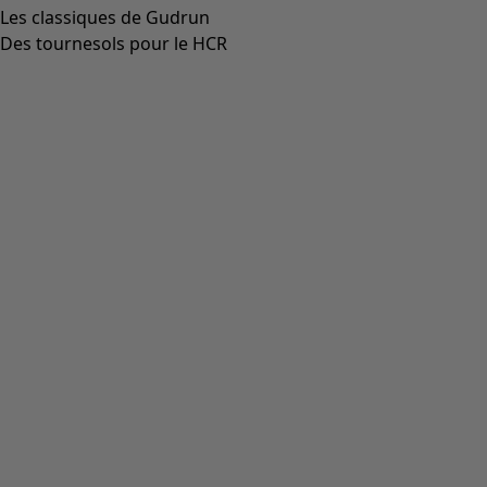
Top en jersey de coton biologique côtelé
Icône de liste de souhaits
Prix bonne affaire
:
CHF 26.00
Prix
:
CHF 69.00
Coloris
vert de vérone