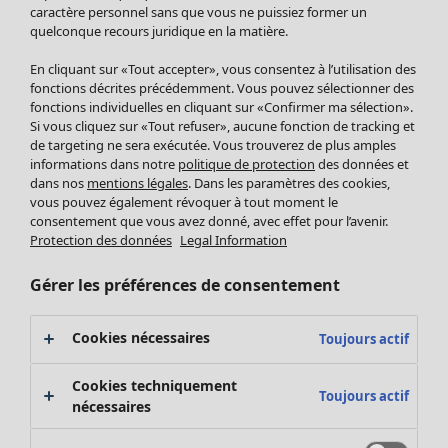
Pantalon
caractère personnel sans que vous ne puissiez former un
quelconque recours juridique en la matière.
Jupes
Manteaux & vestes
Vêtements
Maison
Ouvrir le menu Maison
En cliquant sur «Tout accepter», vous consentez à l’utilisation des
Leggings et collants
Nouveautés
fonctions décrites précédemment. Vous pouvez sélectionner des
Accessoires
fonctions individuelles en cliquant sur «Confirmer ma sélection».
Tous les vêtements
Si vous cliquez sur «Tout refuser», aucune fonction de tracking et
Chaussures
Robes
de targeting ne sera exécutée. Vous trouverez de plus amples
Vêtements de bain
Soldes Mobilier
Tuniques
informations dans notre
politique de protection
des données et
Basics
Bonnes affaires déco
dans nos
mentions légales
. Dans les paramètres des cookies,
Pulls
Décoration
vous pouvez également révoquer à tout moment le
Tops
consentement que vous avez donné, avec effet pour l’avenir.
Textiles
Pulls en tricot
Protection des données
Legal Information
Tapis
Gilets sans manches
Maison
Offres
Ouvrir le menu Offres
Éponge
Pantalons
Gérer les préférences de consentement
Nouveautés
Chemises et blouses
Voir toute la décoration
Gilets
Coussins
Cookies nécessaires
Toujours actif
Manteaux & vestes
Rideaux
Jupes
Tapis
Cookies techniquement
Toujours actif
Cartes cadeaux
Éponge
nécessaires
Céramique et verre