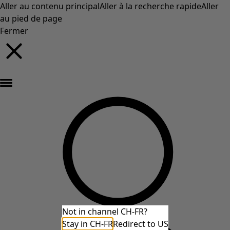
Aller au contenu principal
Aller à la recherche rapide
Aller
au pied de page
Fermer
Nouveautés : la collection d'automne haute en couleur de Gudrun »
Not in channel CH-FR?
Stay in CH-FR
Redirect to US