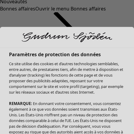
Nouveautés
Bonnes affaires
Ouvrir le menu Bonnes affaires
Paramètres de protection des données
Ce site utilise des cookies et d’autres technologies semblables,
entre autres, de prestataires tiers, afin de mettre à disposition et
d’analyser (tracking) les fonctions de cette page et de vous
proposer des publicités adaptées, reposant sur votre
Soldes Vêtements
Vêtements
Ouvrir le menu Vêtements
comportement sur le site et votre profil (targeting), par exemple
sur les réseaux sociaux et d’autres sites Internet.
Tous les vêtements
Robes
REMARQUE:
En donnant votre consentement, vous consentez
Tuniques
également à ce que vos données soient transmises aux États-
Blouses
Unis. Les États-Unis n’offrent pas un niveau de protection des
données comparable à celui de l’UE. Les États-Unis ne disposent
Tops
pas de décision d’adéquation. Par conséquent, vous vous
Gilets
exposez au risque que des autorités aient accès à vos données à