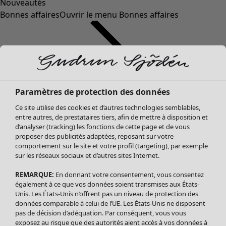
Nouveautés
Bonnes affaires
Ouvrir le menu Bonnes affaires
Paramètres de protection des données
Ce site utilise des cookies et d’autres technologies semblables,
entre autres, de prestataires tiers, afin de mettre à disposition et
d’analyser (tracking) les fonctions de cette page et de vous
proposer des publicités adaptées, reposant sur votre
Soldes Vêtements
Vêtements
Ouvrir le menu Vêtements
comportement sur le site et votre profil (targeting), par exemple
sur les réseaux sociaux et d’autres sites Internet.
Tous les vêtements
Robes
REMARQUE:
En donnant votre consentement, vous consentez
Tuniques
également à ce que vos données soient transmises aux États-
Blouses
Unis. Les États-Unis n’offrent pas un niveau de protection des
données comparable à celui de l’UE. Les États-Unis ne disposent
Tops
pas de décision d’adéquation. Par conséquent, vous vous
Gilets
exposez au risque que des autorités aient accès à vos données à