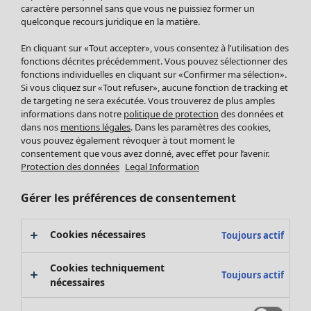
Pantalon
caractère personnel sans que vous ne puissiez former un
quelconque recours juridique en la matière.
Jupes
Manteaux & vestes
Vêtements
Maison
Ouvrir le menu Maison
En cliquant sur «Tout accepter», vous consentez à l’utilisation des
Leggings et collants
Nouveautés
fonctions décrites précédemment. Vous pouvez sélectionner des
Accessoires
fonctions individuelles en cliquant sur «Confirmer ma sélection».
Tous les vêtements
Si vous cliquez sur «Tout refuser», aucune fonction de tracking et
Chaussures
Robes
de targeting ne sera exécutée. Vous trouverez de plus amples
Vêtements de bain
Soldes Mobilier
Tuniques
informations dans notre
politique de protection
des données et
Basics
Bonnes affaires déco
dans nos
mentions légales
. Dans les paramètres des cookies,
Pulls
Décoration
vous pouvez également révoquer à tout moment le
Tops
consentement que vous avez donné, avec effet pour l’avenir.
Textiles
Pulls en tricot
Protection des données
Legal Information
Tapis
Gilets sans manches
Maison
Offres
Ouvrir le menu Offres
Éponge
Pantalons
Gérer les préférences de consentement
Nouveautés
Chemises et blouses
Voir toute la décoration
Gilets
Coussins
Cookies nécessaires
Toujours actif
Manteaux & vestes
Rideaux
Jupes
Tapis
Cookies techniquement
Toujours actif
Éponge
nécessaires
Céramique et verre