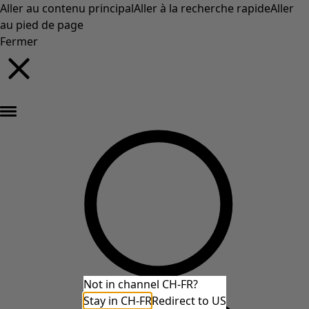
Aller au contenu principal
Aller à la recherche rapide
Aller
au pied de page
Fermer
Nouveautés : la collection d'automne haute en couleur de Gudrun »
Not in channel CH-FR?
Stay in CH-FR
Redirect to US