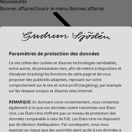
Nouveautés
Bonnes affaires
Ouvrir le menu Bonnes affaires
Paramètres de protection des données
Ce site utilise des cookies et d’autres technologies semblables,
entre autres, de prestataires tiers, afin de mettre à disposition et
d’analyser (tracking) les fonctions de cette page et de vous
proposer des publicités adaptées, reposant sur votre
Soldes Vêtements
Vêtements
Ouvrir le menu Vêtements
comportement sur le site et votre profil (targeting), par exemple
sur les réseaux sociaux et d’autres sites Internet.
Tous les vêtements
Robes
REMARQUE:
En donnant votre consentement, vous consentez
Tuniques
également à ce que vos données soient transmises aux États-
Blouses
Unis. Les États-Unis n’offrent pas un niveau de protection des
données comparable à celui de l’UE. Les États-Unis ne disposent
Tops
pas de décision d’adéquation. Par conséquent, vous vous
Gilets
exposez au risque que des autorités aient accès à vos données à