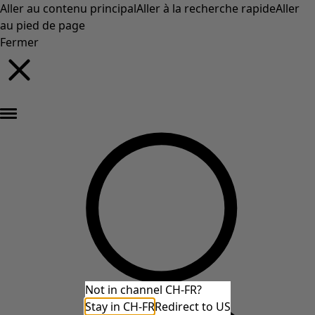
Aller au contenu principal
Aller à la recherche rapide
Aller
au pied de page
Fermer
Nouveautés : la collection d'automne haute en couleur de Gudrun »
Not in channel CH-FR?
Stay in CH-FR
Redirect to US