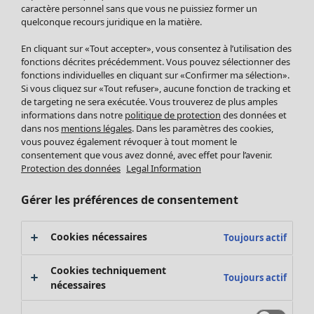
Pantalon
caractère personnel sans que vous ne puissiez former un
quelconque recours juridique en la matière.
Jupes
Manteaux & vestes
Vêtements
Maison
Ouvrir le menu Maison
En cliquant sur «Tout accepter», vous consentez à l’utilisation des
Leggings et collants
Nouveautés
fonctions décrites précédemment. Vous pouvez sélectionner des
Accessoires
fonctions individuelles en cliquant sur «Confirmer ma sélection».
Tous les vêtements
Si vous cliquez sur «Tout refuser», aucune fonction de tracking et
Chaussures
Robes
de targeting ne sera exécutée. Vous trouverez de plus amples
Vêtements de bain
Soldes Mobilier
Tuniques
informations dans notre
politique de protection
des données et
Basics
Bonnes affaires déco
dans nos
mentions légales
. Dans les paramètres des cookies,
Pulls
Décoration
vous pouvez également révoquer à tout moment le
Tops
consentement que vous avez donné, avec effet pour l’avenir.
Textiles
Pulls en tricot
Protection des données
Legal Information
Tapis
Gilets sans manches
Maison
Offres
Ouvrir le menu Offres
Éponge
Pantalons
Gérer les préférences de consentement
Nouveautés
Chemises et blouses
Voir toute la décoration
Gilets
Coussins
Cookies nécessaires
Toujours actif
Manteaux & vestes
Rideaux
Jupes
Tapis
Cookies techniquement
Toujours actif
Cartes cadeaux
Éponge
nécessaires
Céramique et verre