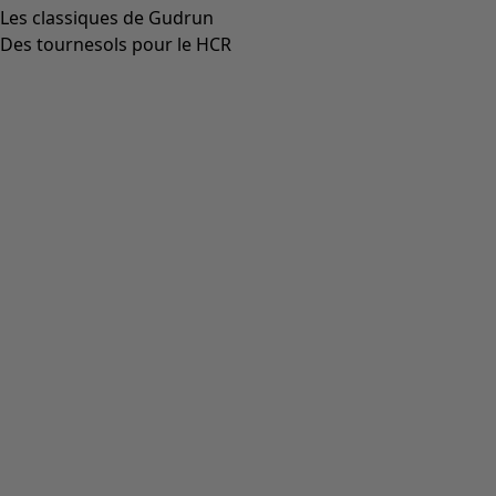
Top uni en coton biologique/modal
Icône de liste de souhaits
Prix bonne affaire
:
CHF 26.00
Prix
:
CHF 69.00
Coloris
nectar
23