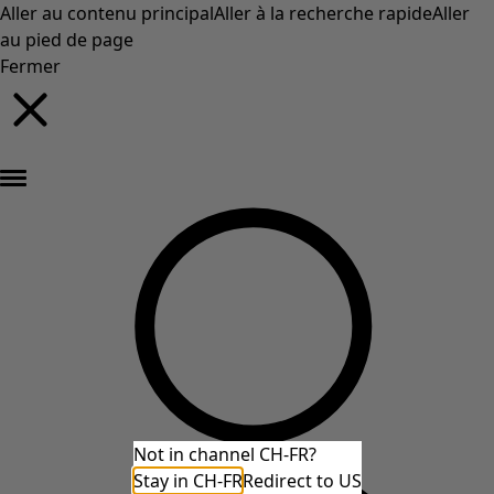
Aller au contenu principal
Aller à la recherche rapide
Aller
au pied de page
Fermer
Nouveautés : la collection d'automne haute en couleur de Gudrun »
Not in channel CH-FR?
Stay in CH-FR
Redirect to US