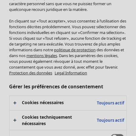
Pantalon
caractère personnel sans que vous ne puissiez former un
quelconque recours juridique en la matière.
Jupes
Manteaux & vestes
En cliquant sur «Tout accepter», vous consentez à l’utilisation des
Leggings et collants
fonctions décrites précédemment. Vous pouvez sélectionner des
Accessoires
fonctions individuelles en cliquant sur «Confirmer ma sélection».
Si vous cliquez sur «Tout refuser», aucune fonction de tracking et
Chaussures
de targeting ne sera exécutée. Vous trouverez de plus amples
Vêtements de bain
Soldes Mobilier
informations dans notre
politique de protection
des données et
Basics
Bonnes affaires déco
dans nos
mentions légales
. Dans les paramètres des cookies,
Décoration
vous pouvez également révoquer à tout moment le
consentement que vous avez donné, avec effet pour l’avenir.
Textiles
Protection des données
Legal Information
Tapis
Éponge
Gérer les préférences de consentement
Cookies nécessaires
Toujours actif
Cookies techniquement
Toujours actif
nécessaires