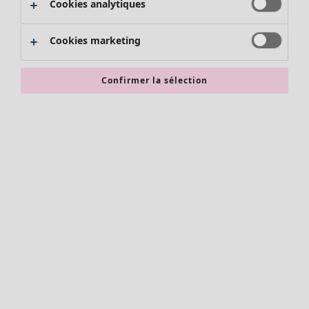
Cookies analytiques
Promos SOLDES
Les promos de Gudrun Sjödén
Cookies marketing
Nouvel arrivage
Bonnes affaires en soldes - jusqu'à -70
Confirmer la sélection