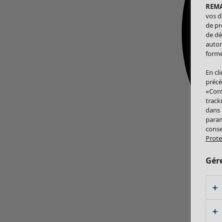
REM
vos d
de pr
de dé
autor
forme
En cl
précé
«Conf
track
dans
param
conse
Prote
Gér