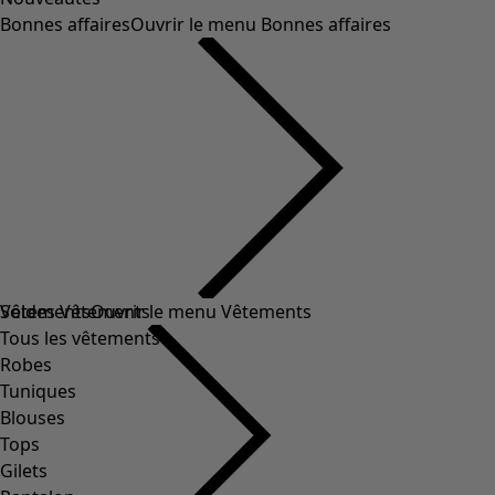
Bonnes affaires
Ouvrir le menu Bonnes affaires
Soldes Vêtements
Vêtements
Ouvrir le menu Vêtements
Tous les vêtements
Robes
Tuniques
Blouses
Tops
Gilets