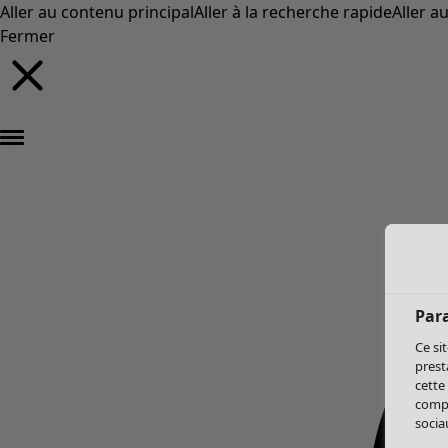
Aller au contenu principal
Aller à la recherche rapide
Aller a
Fermer
Par
Ce si
prest
cette
compo
sociau