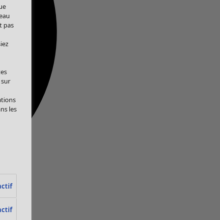
ue
veau
t pas
iez
tes
 sur
ations
ans les
ctif
ctif