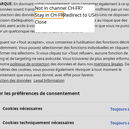
ARQUE:
En donnant votre consentement, vous consentez également à ce q
Not in channel CH-FR?
onnées soient transmises aux États-Unis. Les États-Unis n’offrent pas un ni
Stay in CH-FR
Redirect to US
otection des données comparable à celui de l’UE. Les États-Unis ne disposen
cision d’adéquation. Par conséquent, vous vous exposez au risque que des
Close
ités aient accès à vos données à caractère personnel sans que vous ne puiss
r un quelconque recours juridique en la matière.
iquant sur «Tout accepter», vous consentez à l’utilisation des fonctions décri
demment. Vous pouvez sélectionner des fonctions individuelles en cliquant
irmer ma sélection». Si vous cliquez sur «Tout refuser», aucune fonction de
ing et de targeting ne sera exécutée. Vous trouverez de plus amples inform
 notre
politique de protection
des données et dans nos
mentions légales
. D
ètres des cookies, vous pouvez également révoquer à tout moment le
ntement que vous avez donné, avec effet pour l’avenir.
ction des données
Legal Information
er les préférences de consentement
Cookies nécessaires
Toujours a
Cookies techniquement nécessaires
Toujours a