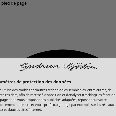
u pied de page
Nouveautés : la collection d'automne haute en couleur de Gudrun »
amètres de protection des données
te utilise des cookies et d’autres technologies semblables, entre autres, de
ataires tiers, afin de mettre à disposition et d’analyser (tracking) les fonction
 page et de vous proposer des publicités adaptées, reposant sur votre
rtement sur le site et votre profil (targeting), par exemple sur les réseaux
x et d’autres sites Internet.