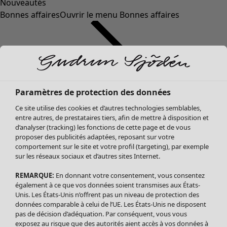
Nouveautés
Bonnes affaires
Ouvrir le menu Bonnes affaires
Paramètres de protection des données
Ce site utilise des cookies et d’autres technologies semblables,
entre autres, de prestataires tiers, afin de mettre à disposition et
d’analyser (tracking) les fonctions de cette page et de vous
proposer des publicités adaptées, reposant sur votre
Soldes Vêtements
Vêtements
Ouvrir le menu Vêtements
comportement sur le site et votre profil (targeting), par exemple
sur les réseaux sociaux et d’autres sites Internet.
Tous les vêtements
Robes
REMARQUE:
En donnant votre consentement, vous consentez
Tuniques
également à ce que vos données soient transmises aux États-
Blouses
Unis. Les États-Unis n’offrent pas un niveau de protection des
données comparable à celui de l’UE. Les États-Unis ne disposent
Tops
pas de décision d’adéquation. Par conséquent, vous vous
Gilets
exposez au risque que des autorités aient accès à vos données à