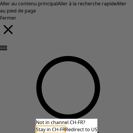
Aller au contenu principal
Aller à la recherche rapide
Aller
au pied de page
Fermer
Nouveautés : la collection d'automne haute en couleur de Gudrun »
Not in channel CH-FR?
Stay in CH-FR
Redirect to US