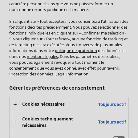
Pantalon
caractère personnel sans que vous ne puissiez former un
quelconque recours juridique en la matière.
Jupes
Manteaux & vestes
Vêtements
Maison
Ouvrir le menu Maison
En cliquant sur «Tout accepter», vous consentez à l’utilisation des
Leggings et collants
Nouveautés
fonctions décrites précédemment. Vous pouvez sélectionner des
Accessoires
fonctions individuelles en cliquant sur «Confirmer ma sélection».
Tous les vêtements
Si vous cliquez sur «Tout refuser», aucune fonction de tracking et
Chaussures
Robes
de targeting ne sera exécutée. Vous trouverez de plus amples
Vêtements de bain
Soldes Mobilier
Tuniques
informations dans notre
politique de protection
des données et
Basics
Bonnes affaires déco
dans nos
mentions légales
. Dans les paramètres des cookies,
Pulls
Décoration
vous pouvez également révoquer à tout moment le
Tops
consentement que vous avez donné, avec effet pour l’avenir.
Textiles
Pulls en tricot
Protection des données
Legal Information
Tapis
Gilets sans manches
Maison
Offres
Ouvrir le menu Offres
Éponge
Pantalons
Gérer les préférences de consentement
Nouveautés
Chemises et blouses
Voir toute la décoration
Gilets
Coussins
Cookies nécessaires
Toujours actif
Manteaux & vestes
Rideaux
Jupes
Tapis
Cookies techniquement
Toujours actif
Éponge
nécessaires
Céramique et verre