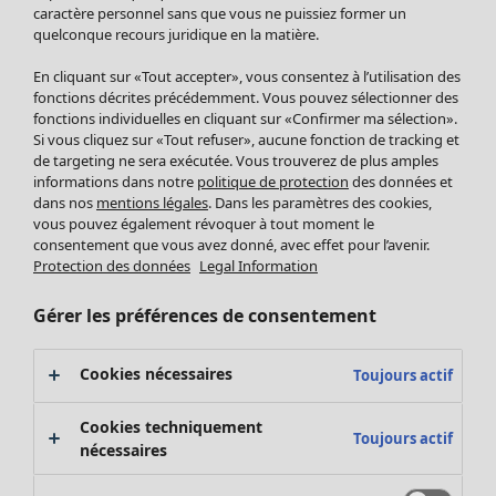
Pantalon
caractère personnel sans que vous ne puissiez former un
quelconque recours juridique en la matière.
Jupes
Manteaux & vestes
En cliquant sur «Tout accepter», vous consentez à l’utilisation des
Leggings et collants
fonctions décrites précédemment. Vous pouvez sélectionner des
Accessoires
fonctions individuelles en cliquant sur «Confirmer ma sélection».
Si vous cliquez sur «Tout refuser», aucune fonction de tracking et
Chaussures
de targeting ne sera exécutée. Vous trouverez de plus amples
Vêtements de bain
Soldes Mobilier
informations dans notre
politique de protection
des données et
Basics
Bonnes affaires déco
dans nos
mentions légales
. Dans les paramètres des cookies,
Décoration
vous pouvez également révoquer à tout moment le
consentement que vous avez donné, avec effet pour l’avenir.
Textiles
Protection des données
Legal Information
Tapis
Éponge
Gérer les préférences de consentement
Cookies nécessaires
Toujours actif
Cookies techniquement
Toujours actif
nécessaires