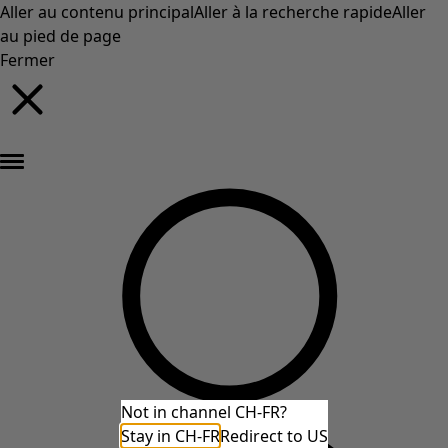
Aller au contenu principal
Aller à la recherche rapide
Aller
au pied de page
Fermer
Nouveautés : la collection d'automne haute en couleur de Gudrun »
Not in channel CH-FR?
Stay in CH-FR
Redirect to US