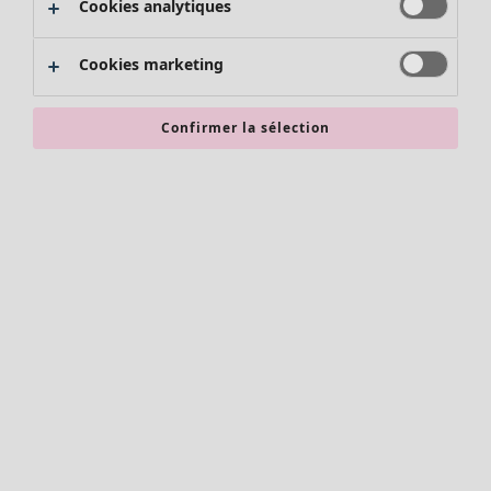
Cookies analytiques
Promos SOLDES
Les promos de Gudrun Sjödén
Cookies marketing
Nouvel arrivage
Bonnes affaires en soldes - jusqu'à -70
Confirmer la sélection