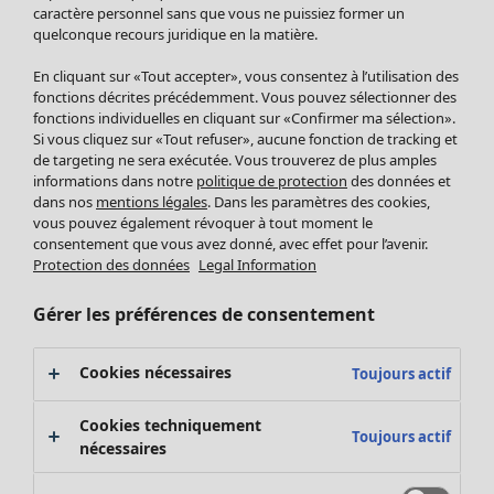
Pantalon
caractère personnel sans que vous ne puissiez former un
quelconque recours juridique en la matière.
Jupes
Manteaux & vestes
En cliquant sur «Tout accepter», vous consentez à l’utilisation des
Leggings et collants
fonctions décrites précédemment. Vous pouvez sélectionner des
Accessoires
fonctions individuelles en cliquant sur «Confirmer ma sélection».
Si vous cliquez sur «Tout refuser», aucune fonction de tracking et
Chaussures
de targeting ne sera exécutée. Vous trouverez de plus amples
Vêtements de bain
Soldes Mobilier
informations dans notre
politique de protection
des données et
Basics
Bonnes affaires déco
dans nos
mentions légales
. Dans les paramètres des cookies,
Décoration
vous pouvez également révoquer à tout moment le
consentement que vous avez donné, avec effet pour l’avenir.
Textiles
Protection des données
Legal Information
Tapis
Éponge
Gérer les préférences de consentement
Cookies nécessaires
Toujours actif
Cookies techniquement
Toujours actif
nécessaires