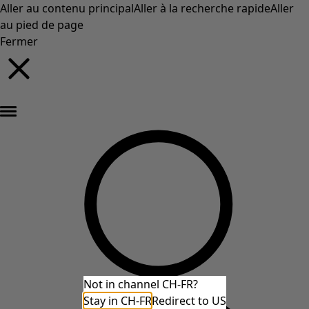
Aller au contenu principal
Aller à la recherche rapide
Aller
au pied de page
Fermer
Nouveautés : la collection d'automne haute en couleur de Gudrun »
Not in channel CH-FR?
Stay in CH-FR
Redirect to US