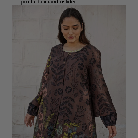
Styles de vétements
Vêtements en lin
Robes de style hippie
Grandes Tailles
À fleurs
Vêtements hippies
Une mode scandinave
Superpositions
À rayures
Des carreaux à foison
À pois
Vêtements bio
Un design suédois
Robes en jersey
Vêtements bohèmes
Des vêtements pour les soirées fraîches