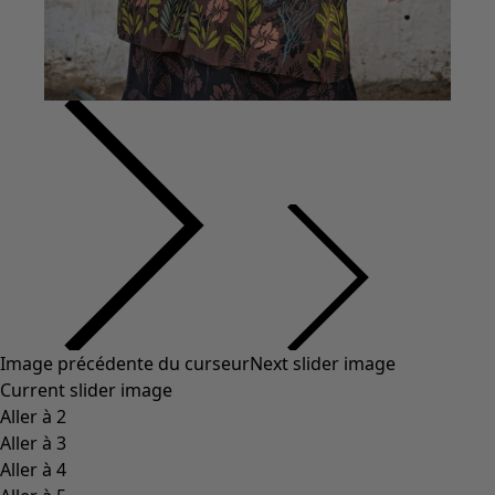
Vêtements à motif
Coton
Coton biologique
Maillots de bain et vêtements de plage
Vêtements de fête
Collections
Dans l'univers du kimono
Monsoon
Étendues champêtres