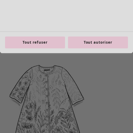
Tout refuser
Tout autoriser
Les basiques
Tous les basiques
Nouveautés basiques
Robes & Tuniques
Tops
Pantalons & Leggings
Basiques tissés
Basiques en jersey
Basiques en maille