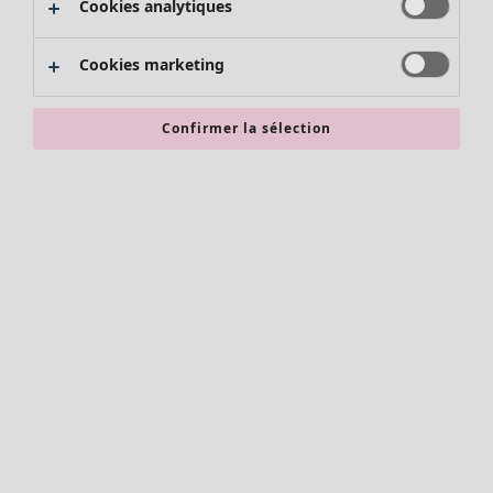
Cookies analytiques
Promos SOLDES
Les promos de Gudrun Sjödén
Cookies marketing
Nouvel arrivage
Bonnes affaires en soldes - jusqu'à -70
Confirmer la sélection