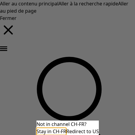
Aller au contenu principal
Aller à la recherche rapide
Aller
au pied de page
Fermer
Nouveautés : la collection d'automne haute en couleur de Gudrun »
Not in channel CH-FR?
Stay in CH-FR
Redirect to US