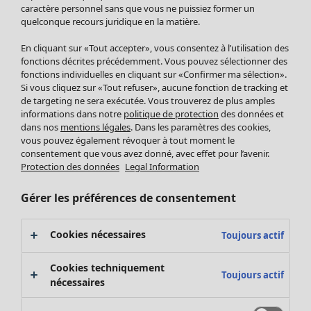
Pantalon
caractère personnel sans que vous ne puissiez former un
quelconque recours juridique en la matière.
Jupes
Manteaux & vestes
Vêtements
Maison
Ouvrir le menu Maison
En cliquant sur «Tout accepter», vous consentez à l’utilisation des
Leggings et collants
Nouveautés
fonctions décrites précédemment. Vous pouvez sélectionner des
Accessoires
fonctions individuelles en cliquant sur «Confirmer ma sélection».
Tous les vêtements
Si vous cliquez sur «Tout refuser», aucune fonction de tracking et
Chaussures
Robes
de targeting ne sera exécutée. Vous trouverez de plus amples
Vêtements de bain
Soldes Mobilier
Tuniques
informations dans notre
politique de protection
des données et
Basics
Bonnes affaires déco
dans nos
mentions légales
. Dans les paramètres des cookies,
Pulls
Décoration
vous pouvez également révoquer à tout moment le
Tops
consentement que vous avez donné, avec effet pour l’avenir.
Textiles
Pulls en tricot
Protection des données
Legal Information
Tapis
Gilets sans manches
Maison
Offres
Ouvrir le menu Offres
Éponge
Pantalons
Gérer les préférences de consentement
Nouveautés
Chemises et blouses
Voir toute la décoration
Gilets
Coussins
Cookies nécessaires
Toujours actif
Manteaux & vestes
Rideaux
Jupes
Tapis
Cookies techniquement
Toujours actif
Cartes cadeaux
Éponge
nécessaires
Céramique et verre