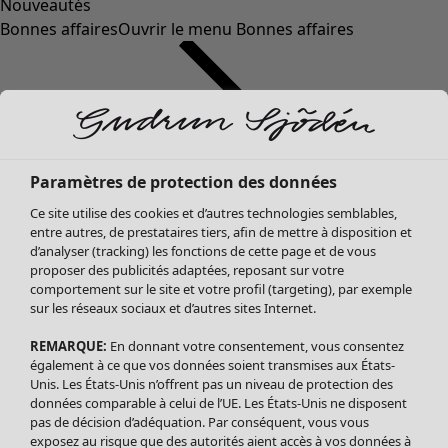
Nouveautés
Bonnes affaires
Ouvrir le menu Bonnes affaires
Paramètres de protection des données
Ce site utilise des cookies et d’autres technologies semblables,
entre autres, de prestataires tiers, afin de mettre à disposition et
d’analyser (tracking) les fonctions de cette page et de vous
proposer des publicités adaptées, reposant sur votre
Soldes Vêtements
Vêtements
Ouvrir le menu Vêtements
comportement sur le site et votre profil (targeting), par exemple
sur les réseaux sociaux et d’autres sites Internet.
Tous les vêtements
Robes
REMARQUE:
En donnant votre consentement, vous consentez
Tuniques
également à ce que vos données soient transmises aux États-
Blouses
Unis. Les États-Unis n’offrent pas un niveau de protection des
données comparable à celui de l’UE. Les États-Unis ne disposent
Tops
pas de décision d’adéquation. Par conséquent, vous vous
Gilets
exposez au risque que des autorités aient accès à vos données à