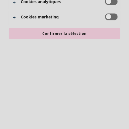
Cookies analytiques
Promos SOLDES
Les promos de Gudrun Sjödén
Cookies marketing
Nouvel arrivage
Bonnes affaires en soldes - jusqu'à -70
Confirmer la sélection