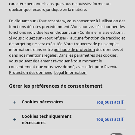
Pantalon
caractère personnel sans que vous ne puissiez former un
quelconque recours juridique en la matière.
Jupes
Manteaux & vestes
En cliquant sur «Tout accepter», vous consentez à l’utilisation des
Leggings et collants
fonctions décrites précédemment. Vous pouvez sélectionner des
Accessoires
fonctions individuelles en cliquant sur «Confirmer ma sélection».
Si vous cliquez sur «Tout refuser», aucune fonction de tracking et
Chaussures
de targeting ne sera exécutée. Vous trouverez de plus amples
Vêtements de bain
Soldes Mobilier
informations dans notre
politique de protection
des données et
Basics
Bonnes affaires déco
dans nos
mentions légales
. Dans les paramètres des cookies,
Décoration
vous pouvez également révoquer à tout moment le
consentement que vous avez donné, avec effet pour l’avenir.
Textiles
Protection des données
Legal Information
Tapis
Éponge
Gérer les préférences de consentement
Cookies nécessaires
Toujours actif
Cookies techniquement
Toujours actif
nécessaires