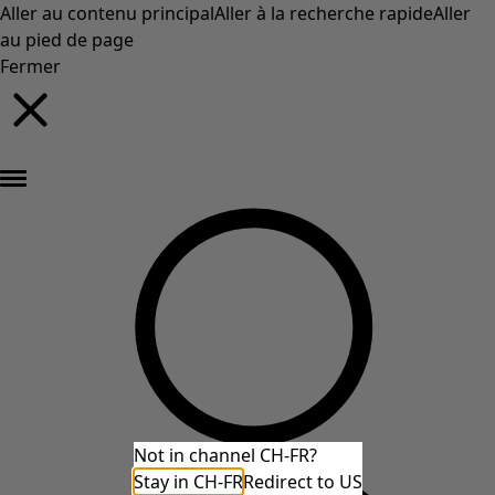
Aller au contenu principal
Aller à la recherche rapide
Aller
au pied de page
Fermer
Nouveautés : la collection d'automne haute en couleur de Gudrun »
Not in channel CH-FR?
Stay in CH-FR
Redirect to US