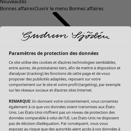
Nouveautés
Bonnes affaires
Ouvrir le menu Bonnes affaires
Paramètres de protection des données
Ce site utilise des cookies et d’autres technologies semblables,
entre autres, de prestataires tiers, afin de mettre à disposition et
d’analyser (tracking) les fonctions de cette page et de vous
proposer des publicités adaptées, reposant sur votre
Soldes Vêtements
Vêtements
Ouvrir le menu Vêtements
comportement sur le site et votre profil (targeting), par exemple
sur les réseaux sociaux et d’autres sites Internet.
Tous les vêtements
Robes
REMARQUE:
En donnant votre consentement, vous consentez
Tuniques
également à ce que vos données soient transmises aux États-
Blouses
Unis. Les États-Unis n’offrent pas un niveau de protection des
données comparable à celui de l’UE. Les États-Unis ne disposent
Tops
pas de décision d’adéquation. Par conséquent, vous vous
Gilets
exposez au risque que des autorités aient accès à vos données à