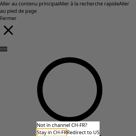
Aller au contenu principal
Aller à la recherche rapide
Aller
au pied de page
Fermer
Nouveautés : la collection d'automne haute en couleur de Gudrun »
Not in channel CH-FR?
Stay in CH-FR
Redirect to US