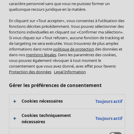
Pantalon
caractère personnel sans que vous ne puissiez former un
quelconque recours juridique en la matière.
Jupes
Manteaux & vestes
Vêtements
Maison
Ouvrir le menu Maison
En cliquant sur «Tout accepter», vous consentez à l’utilisation des
Leggings et collants
Nouveautés
fonctions décrites précédemment. Vous pouvez sélectionner des
Accessoires
fonctions individuelles en cliquant sur «Confirmer ma sélection».
Tous les vêtements
Si vous cliquez sur «Tout refuser», aucune fonction de tracking et
Chaussures
Robes
de targeting ne sera exécutée. Vous trouverez de plus amples
Vêtements de bain
Soldes Mobilier
Tuniques
informations dans notre
politique de protection
des données et
Basics
Bonnes affaires déco
dans nos
mentions légales
. Dans les paramètres des cookies,
Pulls
Décoration
vous pouvez également révoquer à tout moment le
Tops
consentement que vous avez donné, avec effet pour l’avenir.
Textiles
Pulls en tricot
Protection des données
Legal Information
Tapis
Gilets sans manches
Maison
Offres
Ouvrir le menu Offres
Éponge
Pantalons
Gérer les préférences de consentement
Nouveautés
Chemises et blouses
Voir toute la décoration
Gilets
Coussins
Cookies nécessaires
Toujours actif
Manteaux & vestes
Rideaux
Jupes
Tapis
Cookies techniquement
Toujours actif
Éponge
nécessaires
Céramique et verre