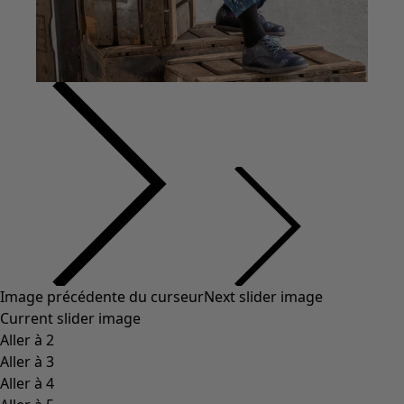
Vêtements à motif
Coton
Coton biologique
Maillots de bain et vêtements de plage
Vêtements de fête
Collections
Dans l'univers du kimono
Monsoon
Étendues champêtres