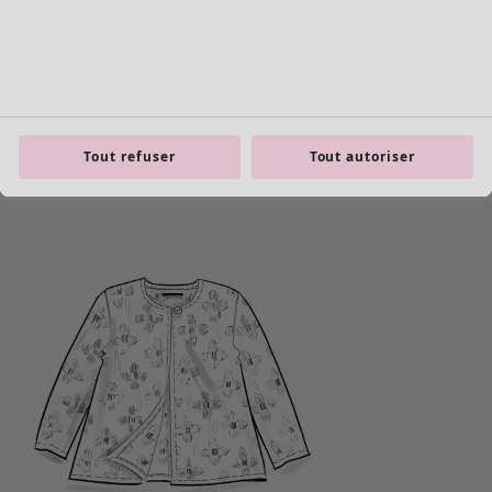
Tout refuser
Tout autoriser
Les basiques
Tous les basiques
Nouveautés basiques
Robes & Tuniques
Tops
Pantalons & Leggings
Basiques tissés
Basiques en jersey
Basiques en maille