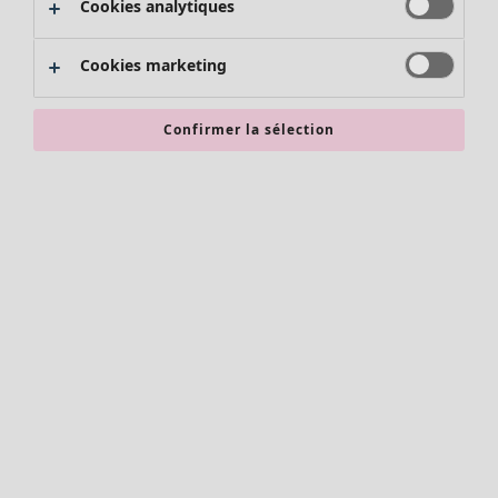
Cookies analytiques
Promos SOLDES
Les promos de Gudrun Sjödén
Cookies marketing
Nouvel arrivage
Bonnes affaires en soldes - jusqu'à -70
Confirmer la sélection