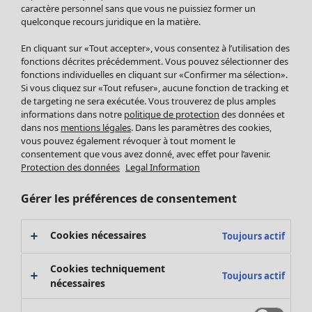
Pantalon
caractère personnel sans que vous ne puissiez former un
quelconque recours juridique en la matière.
Jupes
Manteaux & vestes
En cliquant sur «Tout accepter», vous consentez à l’utilisation des
Leggings et collants
fonctions décrites précédemment. Vous pouvez sélectionner des
Accessoires
fonctions individuelles en cliquant sur «Confirmer ma sélection».
Si vous cliquez sur «Tout refuser», aucune fonction de tracking et
Chaussures
de targeting ne sera exécutée. Vous trouverez de plus amples
Vêtements de bain
Soldes Mobilier
informations dans notre
politique de protection
des données et
Basics
Bonnes affaires déco
dans nos
mentions légales
. Dans les paramètres des cookies,
Décoration
vous pouvez également révoquer à tout moment le
consentement que vous avez donné, avec effet pour l’avenir.
Textiles
Protection des données
Legal Information
Tapis
Éponge
Gérer les préférences de consentement
Cookies nécessaires
Toujours actif
Cookies techniquement
Toujours actif
nécessaires