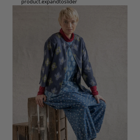
Styles de vétements
Vêtements en lin
Robes de style hippie
Grandes Tailles
À fleurs
Vêtements hippies
Une mode scandinave
Superpositions
À rayures
Des carreaux à foison
À pois
Vêtements bio
Un design suédois
Robes en jersey
Vêtements bohèmes
Des vêtements pour les soirées fraîches