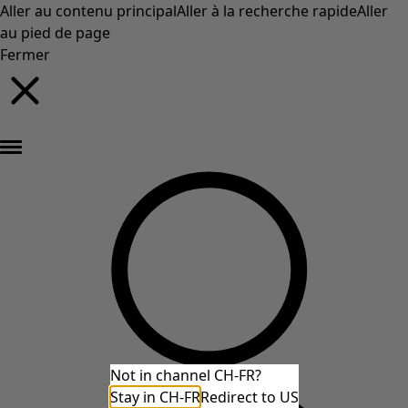
Aller au contenu principal
Aller à la recherche rapide
Aller
au pied de page
Fermer
Nouveautés : la collection d'automne haute en couleur de Gudrun »
Not in channel CH-FR?
Stay in CH-FR
Redirect to US