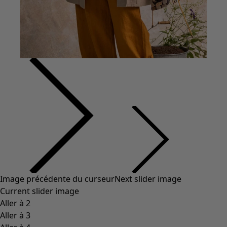
Coton
Coton biologique
Maillots de bain et vêtements de plage
Vêtements de fête
Collections
Dans l'univers du kimono
Monsoon
Étendues champêtres
Coimbatore