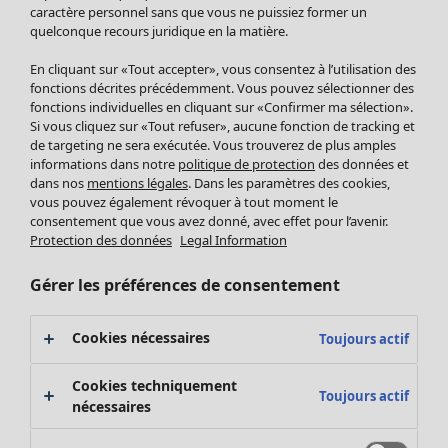
Pantalon
caractère personnel sans que vous ne puissiez former un
quelconque recours juridique en la matière.
Jupes
Manteaux & vestes
En cliquant sur «Tout accepter», vous consentez à l’utilisation des
Leggings et collants
fonctions décrites précédemment. Vous pouvez sélectionner des
Accessoires
fonctions individuelles en cliquant sur «Confirmer ma sélection».
Si vous cliquez sur «Tout refuser», aucune fonction de tracking et
Chaussures
de targeting ne sera exécutée. Vous trouverez de plus amples
Vêtements de bain
Soldes Mobilier
informations dans notre
politique de protection
des données et
Basics
Bonnes affaires déco
dans nos
mentions légales
. Dans les paramètres des cookies,
Décoration
vous pouvez également révoquer à tout moment le
consentement que vous avez donné, avec effet pour l’avenir.
Textiles
Protection des données
Legal Information
Tapis
Éponge
Gérer les préférences de consentement
Cookies nécessaires
Toujours actif
Cookies techniquement
Toujours actif
nécessaires