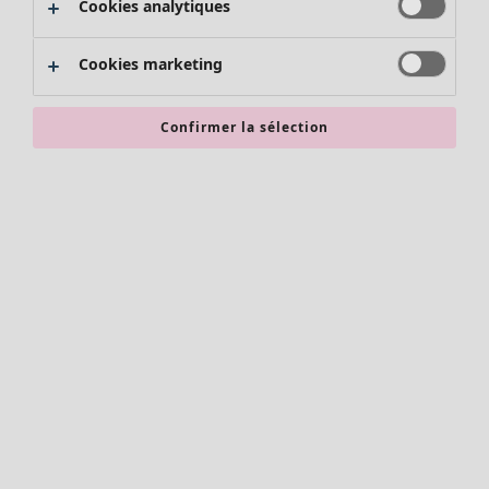
Cookies analytiques
Promos SOLDES
Les promos de Gudrun Sjödén
Cookies marketing
Nouvel arrivage
Bonnes affaires en soldes - jusqu'à -70
Confirmer la sélection