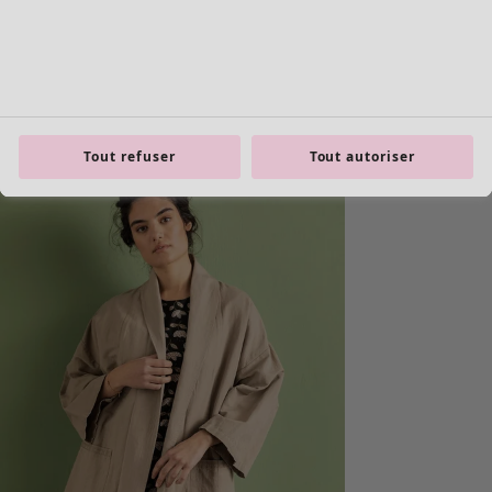
Tout refuser
Tout autoriser
Les basiques
Tous les basiques
Nouveautés basiques
Robes & Tuniques
Tops
Pantalons & Leggings
Basiques tissés
Basiques en jersey
Basiques en maille