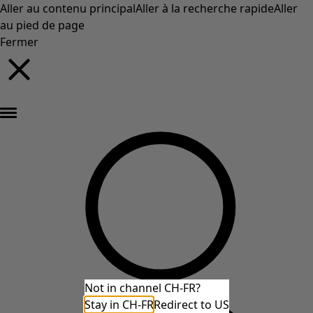
Aller au contenu principal
Aller à la recherche rapide
Aller
au pied de page
Fermer
Nouveautés : la collection d'automne haute en couleur de Gudrun »
Not in channel CH-FR?
Stay in CH-FR
Redirect to US