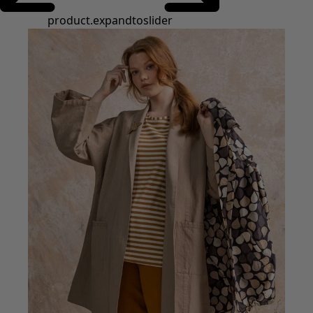
Styles de vétements
Vêtements en lin
Robes de style hippie
Grandes Tailles
À fleurs
Vêtements hippies
Une mode scandinave
Superpositions
À rayures
Des carreaux à foison
À pois
Vêtements bio
Un design suédois
Robes en jersey
Vêtements bohèmes
Des vêtements pour les soirées fraîches
Vêtements à motif