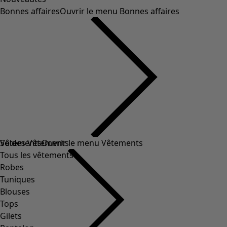
Bonnes affaires
Ouvrir le menu Bonnes affaires
Soldes Vêtements
Vêtements
Ouvrir le menu Vêtements
Tous les vêtements
Robes
Tuniques
Blouses
Tops
Gilets