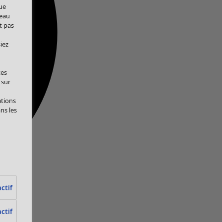
ue
veau
t pas
iez
tes
 sur
ations
ans les
ctif
ctif