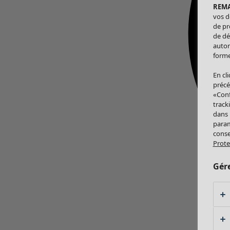
REM
vos d
de pr
de dé
autor
forme
En cl
précé
«Conf
track
dans
param
conse
Prote
Gér