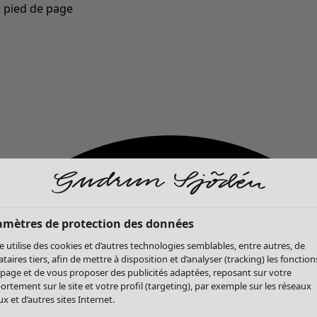
u pied de page
Nouveautés : la collection d'automne haute en couleur de Gudrun »
amètres de protection des données
te utilise des cookies et d’autres technologies semblables, entre autres, de
ataires tiers, afin de mettre à disposition et d’analyser (tracking) les fonction
 page et de vous proposer des publicités adaptées, reposant sur votre
rtement sur le site et votre profil (targeting), par exemple sur les réseaux
x et d’autres sites Internet.