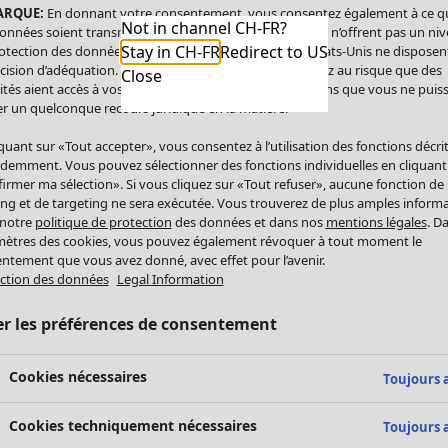
ARQUE:
En donnant votre consentement, vous consentez également à ce q
Not in channel CH-FR?
onnées soient transmises aux États-Unis. Les États-Unis n’offrent pas un ni
Stay in CH-FR
Redirect to US
otection des données comparable à celui de l’UE. Les États-Unis ne disposen
cision d’adéquation. Par conséquent, vous vous exposez au risque que des
Close
ités aient accès à vos données à caractère personnel sans que vous ne puiss
r un quelconque recours juridique en la matière.
iquant sur «Tout accepter», vous consentez à l’utilisation des fonctions décri
demment. Vous pouvez sélectionner des fonctions individuelles en cliquant
irmer ma sélection». Si vous cliquez sur «Tout refuser», aucune fonction de
ing et de targeting ne sera exécutée. Vous trouverez de plus amples inform
 notre
politique de protection
des données et dans nos
mentions légales
. D
ètres des cookies, vous pouvez également révoquer à tout moment le
ntement que vous avez donné, avec effet pour l’avenir.
ction des données
Legal Information
er les préférences de consentement
Cookies nécessaires
Toujours a
Cookies techniquement nécessaires
Toujours a