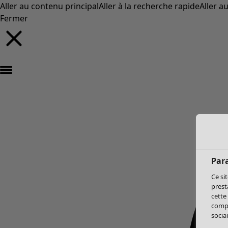
Aller au contenu principal
Aller à la recherche rapide
Aller a
Fermer
Par
Ce si
prest
cette
compo
sociau