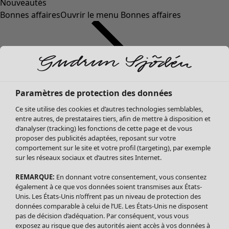
Nouveautés
Bonnes affaires
Ouvrir le menu Bonnes affaires
Paramètres de protection des données
Ce site utilise des cookies et d’autres technologies semblables,
entre autres, de prestataires tiers, afin de mettre à disposition et
d’analyser (tracking) les fonctions de cette page et de vous
proposer des publicités adaptées, reposant sur votre
Soldes Vêtements
Vêtements
Ouvrir le menu Vêtements
comportement sur le site et votre profil (targeting), par exemple
sur les réseaux sociaux et d’autres sites Internet.
Tous les vêtements
Robes
REMARQUE:
En donnant votre consentement, vous consentez
Tuniques
également à ce que vos données soient transmises aux États-
Blouses
Unis. Les États-Unis n’offrent pas un niveau de protection des
données comparable à celui de l’UE. Les États-Unis ne disposent
Tops
pas de décision d’adéquation. Par conséquent, vous vous
Gilets
exposez au risque que des autorités aient accès à vos données à