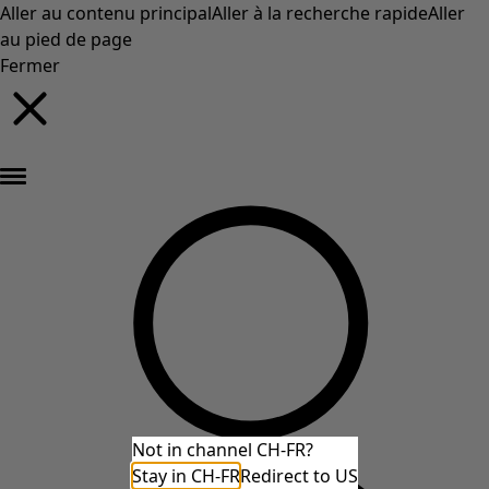
Aller au contenu principal
Aller à la recherche rapide
Aller
au pied de page
Fermer
Nouveautés : la collection d'automne haute en couleur de Gudrun »
Not in channel CH-FR?
Stay in CH-FR
Redirect to US