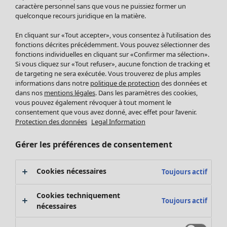
Pantalon
caractère personnel sans que vous ne puissiez former un
quelconque recours juridique en la matière.
Jupes
Manteaux & vestes
Vêtements
Maison
Ouvrir le menu Maison
En cliquant sur «Tout accepter», vous consentez à l’utilisation des
Leggings et collants
Nouveautés
fonctions décrites précédemment. Vous pouvez sélectionner des
Accessoires
fonctions individuelles en cliquant sur «Confirmer ma sélection».
Tous les vêtements
Si vous cliquez sur «Tout refuser», aucune fonction de tracking et
Chaussures
Robes
de targeting ne sera exécutée. Vous trouverez de plus amples
Vêtements de bain
Soldes Mobilier
Tuniques
informations dans notre
politique de protection
des données et
Basics
Bonnes affaires déco
dans nos
mentions légales
. Dans les paramètres des cookies,
Pulls
Décoration
vous pouvez également révoquer à tout moment le
Tops
consentement que vous avez donné, avec effet pour l’avenir.
Textiles
Pulls en tricot
Protection des données
Legal Information
Tapis
Gilets sans manches
Maison
Offres
Ouvrir le menu Offres
Éponge
Pantalons
Gérer les préférences de consentement
Nouveautés
Chemises et blouses
Voir toute la décoration
Gilets
Coussins
Cookies nécessaires
Toujours actif
Manteaux & vestes
Rideaux
Jupes
Tapis
Cookies techniquement
Toujours actif
Éponge
nécessaires
Céramique et verre