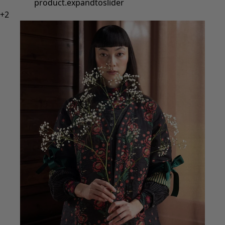
product.expandtoslider
+
2