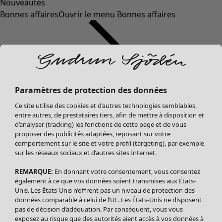
Nouveautés
Bonnes affaires
Ouvrir le menu Bonnes affaires
Paramètres de protection des données
Ce site utilise des cookies et d’autres technologies semblables,
entre autres, de prestataires tiers, afin de mettre à disposition et
d’analyser (tracking) les fonctions de cette page et de vous
proposer des publicités adaptées, reposant sur votre
Soldes Vêtements
Vêtements
Ouvrir le menu Vêtements
comportement sur le site et votre profil (targeting), par exemple
sur les réseaux sociaux et d’autres sites Internet.
Tous les vêtements
Robes
REMARQUE:
En donnant votre consentement, vous consentez
Tuniques
également à ce que vos données soient transmises aux États-
Blouses
Unis. Les États-Unis n’offrent pas un niveau de protection des
données comparable à celui de l’UE. Les États-Unis ne disposent
Tops
pas de décision d’adéquation. Par conséquent, vous vous
Gilets
exposez au risque que des autorités aient accès à vos données à