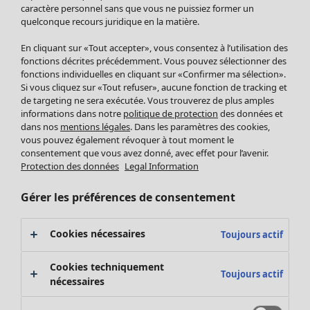
Pantalon
caractère personnel sans que vous ne puissiez former un
quelconque recours juridique en la matière.
Jupes
Manteaux & vestes
Vêtements
Maison
Ouvrir le menu Maison
En cliquant sur «Tout accepter», vous consentez à l’utilisation des
Leggings et collants
Nouveautés
fonctions décrites précédemment. Vous pouvez sélectionner des
Accessoires
fonctions individuelles en cliquant sur «Confirmer ma sélection».
Tous les vêtements
Si vous cliquez sur «Tout refuser», aucune fonction de tracking et
Chaussures
Robes
de targeting ne sera exécutée. Vous trouverez de plus amples
Vêtements de bain
Soldes Mobilier
Tuniques
informations dans notre
politique de protection
des données et
Basics
Bonnes affaires déco
dans nos
mentions légales
. Dans les paramètres des cookies,
Pulls
Décoration
vous pouvez également révoquer à tout moment le
Tops
consentement que vous avez donné, avec effet pour l’avenir.
Textiles
Pulls en tricot
Protection des données
Legal Information
Tapis
Gilets sans manches
Maison
Offres
Ouvrir le menu Offres
Éponge
Pantalons
Gérer les préférences de consentement
Nouveautés
Chemises et blouses
Voir toute la décoration
Gilets
Coussins
Cookies nécessaires
Toujours actif
Manteaux & vestes
Rideaux
Jupes
Tapis
Cookies techniquement
Toujours actif
Éponge
nécessaires
Céramique et verre