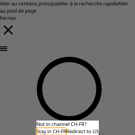
Aller au contenu principal
Aller à la recherche rapide
Aller
au pied de page
Fermer
Nouveautés : la collection d'automne haute en couleur de Gudrun »
Not in channel CH-FR?
Stay in CH-FR
Redirect to US