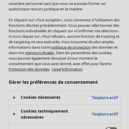
Pantalon
caractère personnel sans que vous ne puissiez former un
quelconque recours juridique en la matière.
Jupes
Manteaux & vestes
En cliquant sur «Tout accepter», vous consentez à l’utilisation des
Leggings et collants
fonctions décrites précédemment. Vous pouvez sélectionner des
Accessoires
fonctions individuelles en cliquant sur «Confirmer ma sélection».
Si vous cliquez sur «Tout refuser», aucune fonction de tracking et
Chaussures
de targeting ne sera exécutée. Vous trouverez de plus amples
Vêtements de bain
Soldes Mobilier
informations dans notre
politique de protection
des données et
Basics
Bonnes affaires déco
dans nos
mentions légales
. Dans les paramètres des cookies,
Décoration
vous pouvez également révoquer à tout moment le
consentement que vous avez donné, avec effet pour l’avenir.
Textiles
Protection des données
Legal Information
Tapis
Éponge
Gérer les préférences de consentement
Cookies nécessaires
Toujours actif
Cookies techniquement
Toujours actif
nécessaires