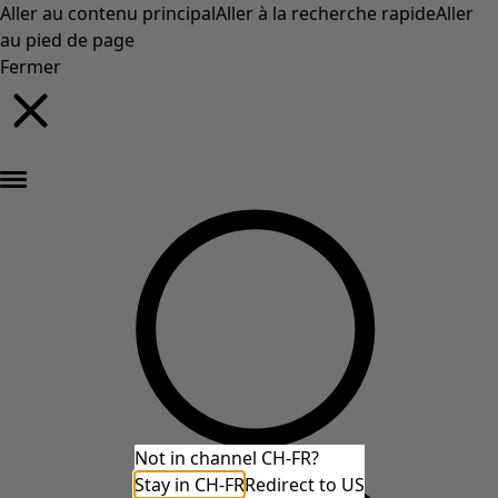
Aller au contenu principal
Aller à la recherche rapide
Aller
au pied de page
Fermer
Nouveautés : la collection d'automne haute en couleur de Gudrun »
Not in channel CH-FR?
Stay in CH-FR
Redirect to US