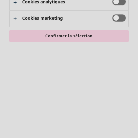
Cookies analytiques
Promos SOLDES
Les promos de Gudrun Sjödén
Cookies marketing
Nouvel arrivage
Bonnes affaires en soldes - jusqu'à -70
Confirmer la sélection