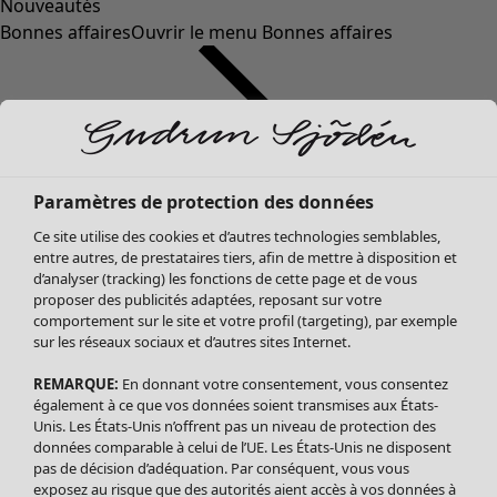
Nouveautés
Bonnes affaires
Ouvrir le menu Bonnes affaires
Paramètres de protection des données
Ce site utilise des cookies et d’autres technologies semblables,
entre autres, de prestataires tiers, afin de mettre à disposition et
d’analyser (tracking) les fonctions de cette page et de vous
proposer des publicités adaptées, reposant sur votre
Soldes Vêtements
Vêtements
Ouvrir le menu Vêtements
comportement sur le site et votre profil (targeting), par exemple
sur les réseaux sociaux et d’autres sites Internet.
Tous les vêtements
Robes
REMARQUE:
En donnant votre consentement, vous consentez
Tuniques
également à ce que vos données soient transmises aux États-
Blouses
Unis. Les États-Unis n’offrent pas un niveau de protection des
données comparable à celui de l’UE. Les États-Unis ne disposent
Tops
pas de décision d’adéquation. Par conséquent, vous vous
Gilets
exposez au risque que des autorités aient accès à vos données à