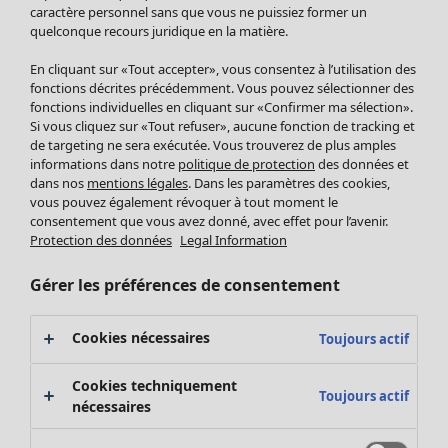
Pantalon
caractère personnel sans que vous ne puissiez former un
quelconque recours juridique en la matière.
Jupes
Manteaux & vestes
Vêtements
Maison
Ouvrir le menu Maison
En cliquant sur «Tout accepter», vous consentez à l’utilisation des
Leggings et collants
Nouveautés
fonctions décrites précédemment. Vous pouvez sélectionner des
Accessoires
fonctions individuelles en cliquant sur «Confirmer ma sélection».
Tous les vêtements
Si vous cliquez sur «Tout refuser», aucune fonction de tracking et
Chaussures
Robes
de targeting ne sera exécutée. Vous trouverez de plus amples
Vêtements de bain
Soldes Mobilier
Tuniques
informations dans notre
politique de protection
des données et
Basics
Bonnes affaires déco
dans nos
mentions légales
. Dans les paramètres des cookies,
Pulls
Décoration
vous pouvez également révoquer à tout moment le
Tops
consentement que vous avez donné, avec effet pour l’avenir.
Textiles
Pulls en tricot
Protection des données
Legal Information
Tapis
Gilets sans manches
Maison
Offres
Ouvrir le menu Offres
Éponge
Pantalons
Gérer les préférences de consentement
Nouveautés
Chemises et blouses
Voir toute la décoration
Gilets
Coussins
Cookies nécessaires
Toujours actif
Manteaux & vestes
Rideaux
Jupes
Tapis
Cookies techniquement
Toujours actif
Éponge
nécessaires
Céramique et verre