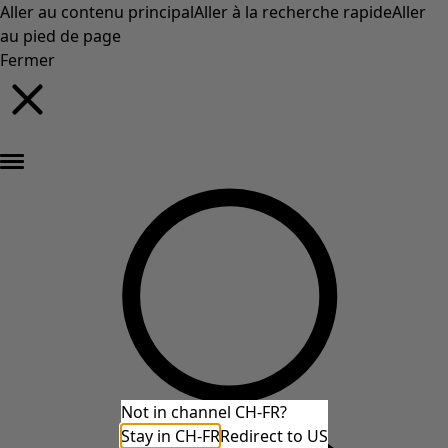
Aller au contenu principal
Aller à la recherche rapide
Aller
au pied de page
Fermer
Nouveautés : la collection d'automne haute en couleur de Gudrun »
Not in channel CH-FR?
Stay in CH-FR
Redirect to US