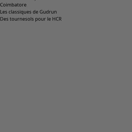
Gilet en coton biologique/recyclé
Icône de liste de souhaits
Prix bonne affaire
:
CHF 47.00
Prix
:
CHF 119.00
Coloris
noir
99