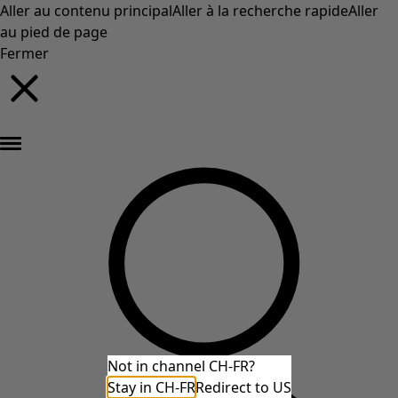
Aller au contenu principal
Aller à la recherche rapide
Aller
au pied de page
Fermer
Nouveautés : la collection d'automne haute en couleur de Gudrun »
Not in channel CH-FR?
Stay in CH-FR
Redirect to US