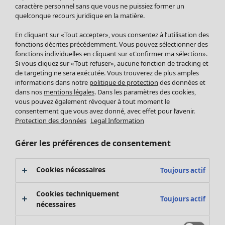
Pantalon
caractère personnel sans que vous ne puissiez former un
quelconque recours juridique en la matière.
Jupes
Manteaux & vestes
Vêtements
Maison
Ouvrir le menu Maison
En cliquant sur «Tout accepter», vous consentez à l’utilisation des
Leggings et collants
Nouveautés
fonctions décrites précédemment. Vous pouvez sélectionner des
Accessoires
fonctions individuelles en cliquant sur «Confirmer ma sélection».
Tous les vêtements
Si vous cliquez sur «Tout refuser», aucune fonction de tracking et
Chaussures
Robes
de targeting ne sera exécutée. Vous trouverez de plus amples
Vêtements de bain
Soldes Mobilier
Tuniques
informations dans notre
politique de protection
des données et
Basics
Bonnes affaires déco
dans nos
mentions légales
. Dans les paramètres des cookies,
Pulls
Décoration
vous pouvez également révoquer à tout moment le
Tops
consentement que vous avez donné, avec effet pour l’avenir.
Textiles
Pulls en tricot
Protection des données
Legal Information
Tapis
Gilets sans manches
Maison
Offres
Ouvrir le menu Offres
Éponge
Pantalons
Gérer les préférences de consentement
Nouveautés
Chemises et blouses
Voir toute la décoration
Gilets
Coussins
Cookies nécessaires
Toujours actif
Manteaux & vestes
Rideaux
Jupes
Tapis
Cookies techniquement
Toujours actif
Cartes cadeaux
Éponge
nécessaires
Céramique et verre