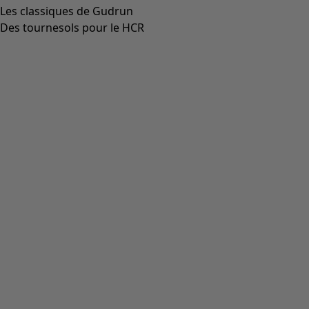
Gilet "Raya" en maille de coton biologique
Icône de liste de souhaits
Prix bonne affaire
:
CHF 47.00
Prix
:
CHF 119.00
Coloris
écru, non teint
06