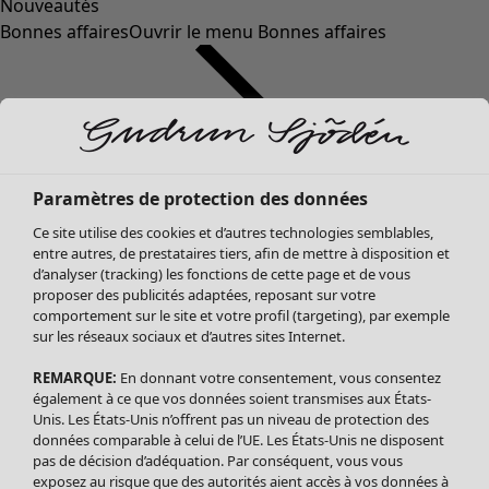
Nouveautés
Bonnes affaires
Ouvrir le menu Bonnes affaires
Paramètres de protection des données
Ce site utilise des cookies et d’autres technologies semblables,
entre autres, de prestataires tiers, afin de mettre à disposition et
d’analyser (tracking) les fonctions de cette page et de vous
proposer des publicités adaptées, reposant sur votre
Soldes Vêtements
Vêtements
Ouvrir le menu Vêtements
comportement sur le site et votre profil (targeting), par exemple
sur les réseaux sociaux et d’autres sites Internet.
Tous les vêtements
Robes
REMARQUE:
En donnant votre consentement, vous consentez
Tuniques
également à ce que vos données soient transmises aux États-
Blouses
Unis. Les États-Unis n’offrent pas un niveau de protection des
données comparable à celui de l’UE. Les États-Unis ne disposent
Tops
pas de décision d’adéquation. Par conséquent, vous vous
Gilets
exposez au risque que des autorités aient accès à vos données à