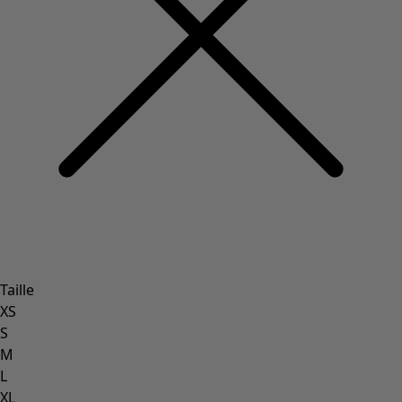
Taille
XS
S
M
L
XL