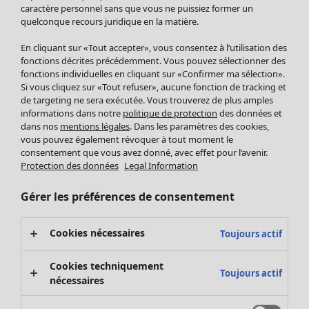
Pantalon
caractère personnel sans que vous ne puissiez former un
quelconque recours juridique en la matière.
Jupes
Manteaux & vestes
Vêtements
Maison
Ouvrir le menu Maison
En cliquant sur «Tout accepter», vous consentez à l’utilisation des
Leggings et collants
Nouveautés
fonctions décrites précédemment. Vous pouvez sélectionner des
Accessoires
fonctions individuelles en cliquant sur «Confirmer ma sélection».
Tous les vêtements
Si vous cliquez sur «Tout refuser», aucune fonction de tracking et
Chaussures
Robes
de targeting ne sera exécutée. Vous trouverez de plus amples
Vêtements de bain
Soldes Mobilier
Tuniques
informations dans notre
politique de protection
des données et
Basics
Bonnes affaires déco
dans nos
mentions légales
. Dans les paramètres des cookies,
Pulls
Décoration
vous pouvez également révoquer à tout moment le
Tops
consentement que vous avez donné, avec effet pour l’avenir.
Textiles
Pulls en tricot
Protection des données
Legal Information
Tapis
Gilets sans manches
Maison
Offres
Ouvrir le menu Offres
Éponge
Pantalons
Gérer les préférences de consentement
Nouveautés
Chemises et blouses
Voir toute la décoration
Gilets
Coussins
Cookies nécessaires
Toujours actif
Manteaux & vestes
Rideaux
Jupes
Tapis
Cookies techniquement
Toujours actif
Éponge
nécessaires
Céramique et verre