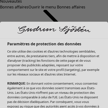
Nouveautés
Bonnes affaires
Ouvrir le menu Bonnes affaires
Paramètres de protection des données
Ce site utilise des cookies et d’autres technologies semblables,
entre autres, de prestataires tiers, afin de mettre à disposition et
d’analyser (tracking) les fonctions de cette page et de vous
proposer des publicités adaptées, reposant sur votre
Soldes Vêtements
Vêtements
Ouvrir le menu Vêtements
comportement sur le site et votre profil (targeting), par exemple
sur les réseaux sociaux et d’autres sites Internet.
Tous les vêtements
Robes
REMARQUE:
En donnant votre consentement, vous consentez
Tuniques
également à ce que vos données soient transmises aux États-
Blouses
Unis. Les États-Unis n’offrent pas un niveau de protection des
données comparable à celui de l’UE. Les États-Unis ne disposent
Tops
pas de décision d’adéquation. Par conséquent, vous vous
Gilets
exposez au risque que des autorités aient accès à vos données à