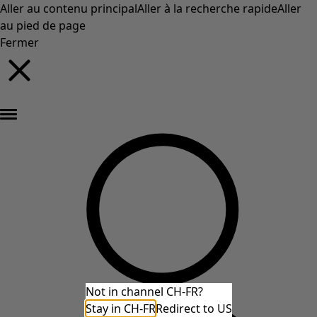
Aller au contenu principal
Aller à la recherche rapide
Aller
au pied de page
Fermer
Nouveautés : la collection d'automne haute en couleur de Gudrun »
Not in channel CH-FR?
Stay in CH-FR
Redirect to US