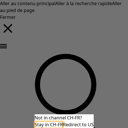
Aller au contenu principal
Aller à la recherche rapide
Aller
au pied de page
Fermer
Nouveautés : la collection d'automne haute en couleur de Gudrun »
Not in channel CH-FR?
Stay in CH-FR
Redirect to US