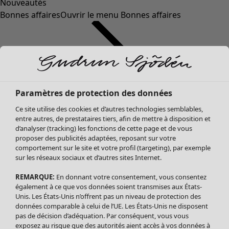
Nouveautés
Bonnes affaires
Ouvrir le menu Bonnes affaires
Paramètres de protection des données
Ce site utilise des cookies et d’autres technologies semblables,
entre autres, de prestataires tiers, afin de mettre à disposition et
d’analyser (tracking) les fonctions de cette page et de vous
proposer des publicités adaptées, reposant sur votre
Soldes Vêtements
Vêtements
Ouvrir le menu Vêtements
comportement sur le site et votre profil (targeting), par exemple
sur les réseaux sociaux et d’autres sites Internet.
Tous les vêtements
Robes
REMARQUE:
En donnant votre consentement, vous consentez
Tuniques
également à ce que vos données soient transmises aux États-
Blouses
Unis. Les États-Unis n’offrent pas un niveau de protection des
données comparable à celui de l’UE. Les États-Unis ne disposent
Tops
pas de décision d’adéquation. Par conséquent, vous vous
Gilets
exposez au risque que des autorités aient accès à vos données à