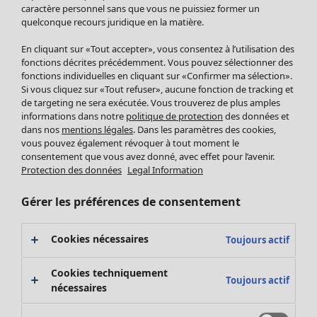
Pantalon
caractère personnel sans que vous ne puissiez former un
quelconque recours juridique en la matière.
Jupes
Manteaux & vestes
Vêtements
Maison
Ouvrir le menu Maison
En cliquant sur «Tout accepter», vous consentez à l’utilisation des
Leggings et collants
Nouveautés
fonctions décrites précédemment. Vous pouvez sélectionner des
Accessoires
fonctions individuelles en cliquant sur «Confirmer ma sélection».
Tous les vêtements
Si vous cliquez sur «Tout refuser», aucune fonction de tracking et
Chaussures
Robes
de targeting ne sera exécutée. Vous trouverez de plus amples
Vêtements de bain
Soldes Mobilier
Tuniques
informations dans notre
politique de protection
des données et
Basics
Bonnes affaires déco
dans nos
mentions légales
. Dans les paramètres des cookies,
Pulls
Décoration
vous pouvez également révoquer à tout moment le
Tops
consentement que vous avez donné, avec effet pour l’avenir.
Textiles
Pulls en tricot
Protection des données
Legal Information
Tapis
Gilets sans manches
Maison
Offres
Ouvrir le menu Offres
Éponge
Pantalons
Gérer les préférences de consentement
Nouveautés
Chemises et blouses
Voir toute la décoration
Gilets
Coussins
Cookies nécessaires
Toujours actif
Manteaux & vestes
Rideaux
Jupes
Tapis
Cookies techniquement
Toujours actif
Éponge
nécessaires
Céramique et verre