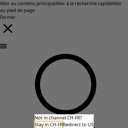
Aller au contenu principal
Aller à la recherche rapide
Aller
au pied de page
Fermer
Nouveautés : la collection d'automne haute en couleur de Gudrun »
Not in channel CH-FR?
Stay in CH-FR
Redirect to US