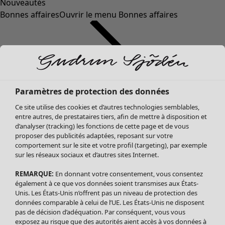
Nouveautés
Bonnes affaires
Ouvrir le menu Bonnes affaires
Paramètres de protection des données
Ce site utilise des cookies et d’autres technologies semblables,
entre autres, de prestataires tiers, afin de mettre à disposition et
d’analyser (tracking) les fonctions de cette page et de vous
proposer des publicités adaptées, reposant sur votre
Soldes Vêtements
Vêtements
Ouvrir le menu Vêtements
comportement sur le site et votre profil (targeting), par exemple
sur les réseaux sociaux et d’autres sites Internet.
Tous les vêtements
Robes
REMARQUE:
En donnant votre consentement, vous consentez
Tuniques
également à ce que vos données soient transmises aux États-
Blouses
Unis. Les États-Unis n’offrent pas un niveau de protection des
données comparable à celui de l’UE. Les États-Unis ne disposent
Tops
pas de décision d’adéquation. Par conséquent, vous vous
Gilets
exposez au risque que des autorités aient accès à vos données à