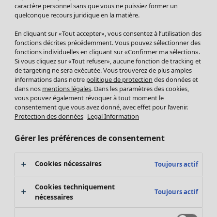
Pantalon
caractère personnel sans que vous ne puissiez former un
quelconque recours juridique en la matière.
Jupes
Manteaux & vestes
Vêtements
Maison
Ouvrir le menu Maison
En cliquant sur «Tout accepter», vous consentez à l’utilisation des
Leggings et collants
Nouveautés
fonctions décrites précédemment. Vous pouvez sélectionner des
Accessoires
fonctions individuelles en cliquant sur «Confirmer ma sélection».
Tous les vêtements
Si vous cliquez sur «Tout refuser», aucune fonction de tracking et
Chaussures
Robes
de targeting ne sera exécutée. Vous trouverez de plus amples
Vêtements de bain
Soldes Mobilier
Tuniques
informations dans notre
politique de protection
des données et
Basics
Bonnes affaires déco
dans nos
mentions légales
. Dans les paramètres des cookies,
Pulls
Décoration
vous pouvez également révoquer à tout moment le
Tops
consentement que vous avez donné, avec effet pour l’avenir.
Textiles
Pulls en tricot
Protection des données
Legal Information
Tapis
Gilets sans manches
Maison
Offres
Ouvrir le menu Offres
Éponge
Pantalons
Gérer les préférences de consentement
Nouveautés
Chemises et blouses
Voir toute la décoration
Gilets
Coussins
Cookies nécessaires
Toujours actif
Manteaux & vestes
Rideaux
Jupes
Tapis
Cookies techniquement
Toujours actif
Éponge
nécessaires
Céramique et verre