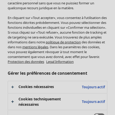
Pantalon
caractère personnel sans que vous ne puissiez former un
quelconque recours juridique en la matière.
Jupes
Manteaux & vestes
Vêtements
Maison
Ouvrir le menu Maison
En cliquant sur «Tout accepter», vous consentez à l’utilisation des
Leggings et collants
Nouveautés
fonctions décrites précédemment. Vous pouvez sélectionner des
Accessoires
fonctions individuelles en cliquant sur «Confirmer ma sélection».
Tous les vêtements
Si vous cliquez sur «Tout refuser», aucune fonction de tracking et
Chaussures
Robes
de targeting ne sera exécutée. Vous trouverez de plus amples
Vêtements de bain
Soldes Mobilier
Tuniques
informations dans notre
politique de protection
des données et
Basics
Bonnes affaires déco
dans nos
mentions légales
. Dans les paramètres des cookies,
Pulls
Décoration
vous pouvez également révoquer à tout moment le
Tops
consentement que vous avez donné, avec effet pour l’avenir.
Textiles
Pulls en tricot
Protection des données
Legal Information
Tapis
Gilets sans manches
Maison
Offres
Ouvrir le menu Offres
Éponge
Pantalons
Gérer les préférences de consentement
Nouveautés
Chemises et blouses
Voir toute la décoration
Gilets
Coussins
Cookies nécessaires
Toujours actif
Manteaux & vestes
Rideaux
Jupes
Tapis
Cookies techniquement
Toujours actif
Cartes cadeaux
Éponge
nécessaires
Céramique et verre