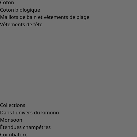
Image précédente du curseur
Next slider image
Current slider image
Aller à 2