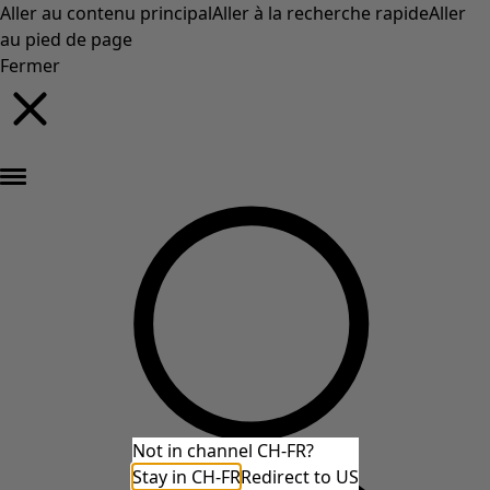
Aller au contenu principal
Aller à la recherche rapide
Aller
au pied de page
Fermer
Nouveautés : la collection d'automne haute en couleur de Gudrun »
Not in channel CH-FR?
Stay in CH-FR
Redirect to US