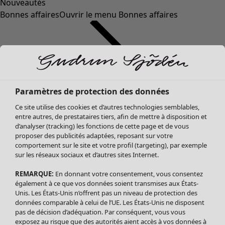
Nouveautés
Bonnes affaires
Ouvrir le menu Bonnes affaires
Paramètres de protection des données
Ce site utilise des cookies et d’autres technologies semblables,
entre autres, de prestataires tiers, afin de mettre à disposition et
d’analyser (tracking) les fonctions de cette page et de vous
proposer des publicités adaptées, reposant sur votre
Soldes Vêtements
Vêtements
Ouvrir le menu Vêtements
comportement sur le site et votre profil (targeting), par exemple
sur les réseaux sociaux et d’autres sites Internet.
Tous les vêtements
Robes
REMARQUE:
En donnant votre consentement, vous consentez
Tuniques
également à ce que vos données soient transmises aux États-
Blouses
Unis. Les États-Unis n’offrent pas un niveau de protection des
données comparable à celui de l’UE. Les États-Unis ne disposent
Tops
pas de décision d’adéquation. Par conséquent, vous vous
Gilets
exposez au risque que des autorités aient accès à vos données à