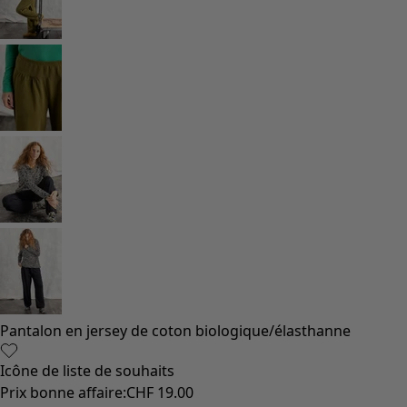
Monsoon
Étendues champêtres
Coimbatore
Les classiques de Gudrun
Des tournesols pour le HCR