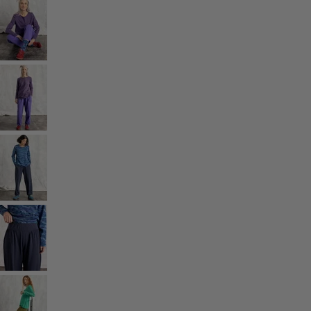
Vêtements bohèmes
Des vêtements pour les soirées fraîches
Vêtements à motif
Coton
Coton biologique
Maillots de bain et vêtements de plage
Vêtements de fête
Collections
Dans l'univers du kimono