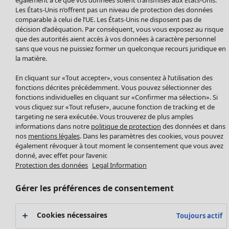
Manteaux & vestes
Les États-Unis n’offrent pas un niveau de protection des données
Leggings et collants
comparable à celui de l’UE. Les États-Unis ne disposent pas de
Accessoires
décision d’adéquation. Par conséquent, vous vous exposez au risque
Chaussures
que des autorités aient accès à vos données à caractère personnel
sans que vous ne puissiez former un quelconque recours juridique en
Vêtements de bain
Soldes Mobilier
la matière.
Basics
Bonnes affaires déco
Décoration
En cliquant sur «Tout accepter», vous consentez à l’utilisation des
Textiles
fonctions décrites précédemment. Vous pouvez sélectionner des
fonctions individuelles en cliquant sur «Confirmer ma sélection». Si
Tapis
vous cliquez sur «Tout refuser», aucune fonction de tracking et de
Éponge
targeting ne sera exécutée. Vous trouverez de plus amples
informations dans notre
politique de protection
des données et dans
nos
mentions légales
. Dans les paramètres des cookies, vous pouvez
également révoquer à tout moment le consentement que vous avez
donné, avec effet pour l’avenir.
Protection des données
Legal Information
Gérer les préférences de consentement
Promos SOLDES
Cookies nécessaires
Toujours actif
Les promos de Gudrun Sjödén