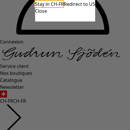
Stay in CH-FR
Redirect to US
Close
Connexion
Service client
Nos boutiques
Catalogue
Newsletter
CH-FR
CH-FR