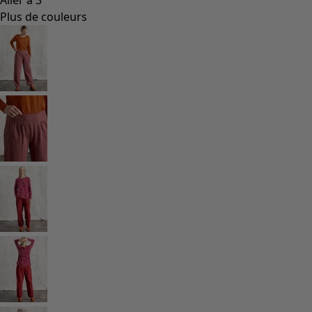
Styles de vétements
Vêtements en lin
Robes de style hippie
Grandes Tailles
À fleurs
Vêtements hippies
Une mode scandinave
Superpositions
À rayures
Des carreaux à foison
À pois
Vêtements bio
Un design suédois
Robes en jersey