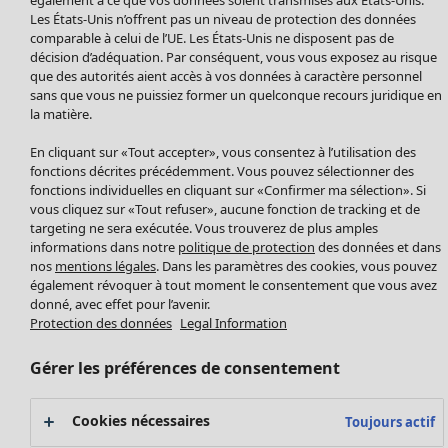
Manteaux & vestes
Les États-Unis n’offrent pas un niveau de protection des données
Leggings et collants
comparable à celui de l’UE. Les États-Unis ne disposent pas de
Accessoires
décision d’adéquation. Par conséquent, vous vous exposez au risque
Chaussures
que des autorités aient accès à vos données à caractère personnel
sans que vous ne puissiez former un quelconque recours juridique en
Vêtements de bain
Soldes Mobilier
la matière.
Basics
Bonnes affaires déco
Décoration
En cliquant sur «Tout accepter», vous consentez à l’utilisation des
Textiles
fonctions décrites précédemment. Vous pouvez sélectionner des
fonctions individuelles en cliquant sur «Confirmer ma sélection». Si
Tapis
vous cliquez sur «Tout refuser», aucune fonction de tracking et de
Éponge
targeting ne sera exécutée. Vous trouverez de plus amples
informations dans notre
politique de protection
des données et dans
nos
mentions légales
. Dans les paramètres des cookies, vous pouvez
également révoquer à tout moment le consentement que vous avez
donné, avec effet pour l’avenir.
Protection des données
Legal Information
Gérer les préférences de consentement
Promos SOLDES
Cookies nécessaires
Toujours actif
Les promos de Gudrun Sjödén