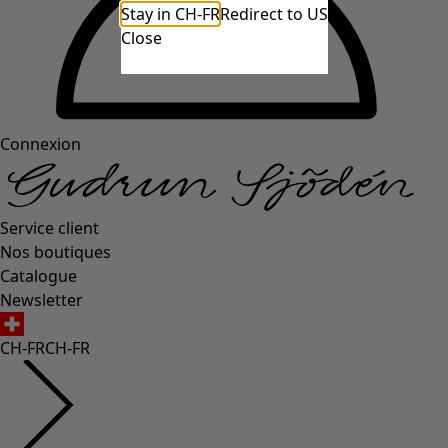
Stay in CH-FR
Redirect to US
Close
Connexion
Service client
Nos boutiques
Catalogue
Newsletter
CH-FR
CH-FR