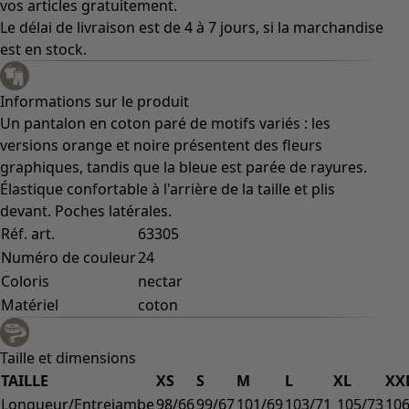
vos articles gratuitement.
Le délai de livraison est de 4 à 7 jours, si la marchandise
est en stock.
Informations sur le produit
Un pantalon en coton paré de motifs variés : les
versions orange et noire présentent des fleurs
graphiques, tandis que la bleue est parée de rayures.
Élastique confortable à l'arrière de la taille et plis
devant. Poches latérales.
Réf. art.
63305
Numéro de couleur
24
Coloris
nectar
Matériel
coton
Taille et dimensions
TAILLE
XS
S
M
L
XL
XX
Longueur/Entrejambe
98/66
99/67
101/69
103/71
105/73
106