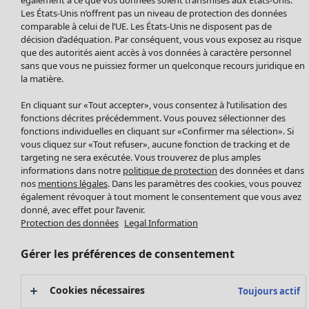
Manteaux & vestes
Vêtements
Maison
Ouvrir le menu Maison
Les États-Unis n’offrent pas un niveau de protection des données
Leggings et collants
Nouveautés
comparable à celui de l’UE. Les États-Unis ne disposent pas de
Accessoires
décision d’adéquation. Par conséquent, vous vous exposez au risque
Tous les vêtements
Chaussures
que des autorités aient accès à vos données à caractère personnel
Robes
sans que vous ne puissiez former un quelconque recours juridique en
Vêtements de bain
Soldes Mobilier
Tuniques
la matière.
Basics
Bonnes affaires déco
Pulls
Décoration
En cliquant sur «Tout accepter», vous consentez à l’utilisation des
Tops
Textiles
fonctions décrites précédemment. Vous pouvez sélectionner des
Pulls en tricot
fonctions individuelles en cliquant sur «Confirmer ma sélection». Si
Tapis
Gilets sans manches
Maison
Offres
vous cliquez sur «Tout refuser», aucune fonction de tracking et de
Ouvrir le menu Offres
Éponge
Pantalons
targeting ne sera exécutée. Vous trouverez de plus amples
Nouveautés
informations dans notre
politique de protection
des données et dans
Chemises et blouses
Voir toute la décoration
nos
mentions légales
. Dans les paramètres des cookies, vous pouvez
Gilets
Coussins
également révoquer à tout moment le consentement que vous avez
Manteaux & vestes
donné, avec effet pour l’avenir.
Rideaux
Jupes
Protection des données
Legal Information
Tapis
Éponge
Gérer les préférences de consentement
Céramique et verre
Offres
Collections
Tablecloths
Promos SOLDES
Cookies nécessaires
Toujours actif
Les promos de Gudrun Sjödén
Décoration et accessoires
Les promos de Gudrun Sjödén