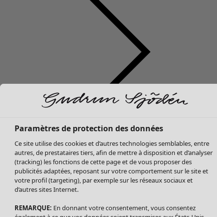
Soldes Vêtements
Vêtements
Ouvrir le menu Vêtements
Tous les vêtements
Paramètres de protection des données
Robes
Ce site utilise des cookies et d’autres technologies semblables, entre
Tuniques
autres, de prestataires tiers, afin de mettre à disposition et d’analyser
Blouses
(tracking) les fonctions de cette page et de vous proposer des
publicités adaptées, reposant sur votre comportement sur le site et
Tops
votre profil (targeting), par exemple sur les réseaux sociaux et
Gilets
d’autres sites Internet.
Pantalon
Jupes
REMARQUE:
En donnant votre consentement, vous consentez
également à ce que vos données soient transmises aux États-Unis.