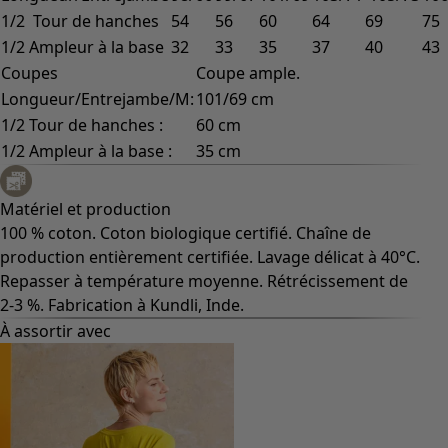
1/2 Tour de hanches
54
56
60
64
69
75
1/2 Ampleur à la base
32
33
35
37
40
43
Coupes
Coupe ample.
Longueur/Entrejambe/M:
101/69 cm
1/2 Tour de hanches :
60 cm
1/2 Ampleur à la base :
35 cm
Matériel et production
100 % coton. Coton biologique certifié. Chaîne de
production entièrement certifiée. Lavage délicat à 40°C.
Repasser à température moyenne. Rétrécissement de
2-3 %. Fabrication à Kundli, Inde.
À assortir avec