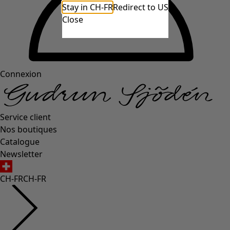
Stay in CH-FR
Redirect to US
Close
Connexion
Service client
Nos boutiques
Catalogue
Newsletter
CH-FR
CH-FR