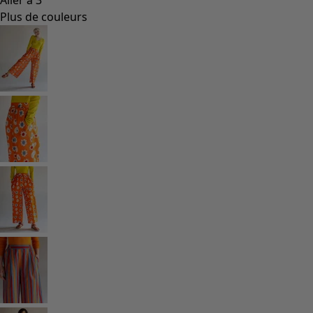
Styles de vétements
Vêtements en lin
Robes de style hippie
Grandes Tailles
À fleurs
Vêtements hippies
Une mode scandinave
Superpositions
À rayures
Des carreaux à foison
À pois
Vêtements bio
Un design suédois
Robes en jersey