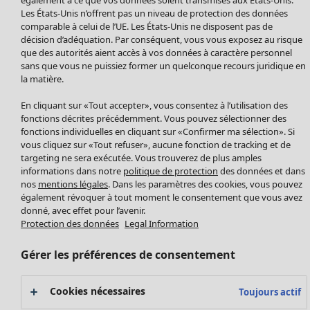
Manteaux & vestes
Les États-Unis n’offrent pas un niveau de protection des données
Leggings et collants
comparable à celui de l’UE. Les États-Unis ne disposent pas de
Accessoires
décision d’adéquation. Par conséquent, vous vous exposez au risque
Chaussures
que des autorités aient accès à vos données à caractère personnel
sans que vous ne puissiez former un quelconque recours juridique en
Vêtements de bain
Soldes Mobilier
la matière.
Basics
Bonnes affaires déco
Décoration
En cliquant sur «Tout accepter», vous consentez à l’utilisation des
Textiles
fonctions décrites précédemment. Vous pouvez sélectionner des
fonctions individuelles en cliquant sur «Confirmer ma sélection». Si
Tapis
vous cliquez sur «Tout refuser», aucune fonction de tracking et de
Éponge
targeting ne sera exécutée. Vous trouverez de plus amples
informations dans notre
politique de protection
des données et dans
nos
mentions légales
. Dans les paramètres des cookies, vous pouvez
également révoquer à tout moment le consentement que vous avez
donné, avec effet pour l’avenir.
Protection des données
Legal Information
Gérer les préférences de consentement
Promos SOLDES
Cookies nécessaires
Toujours actif
Les promos de Gudrun Sjödén