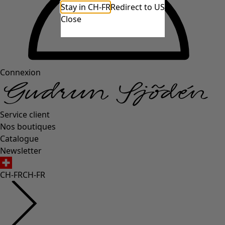
Stay in CH-FR
Redirect to US
Close
Connexion
Service client
Nos boutiques
Catalogue
Newsletter
CH-FR
CH-FR