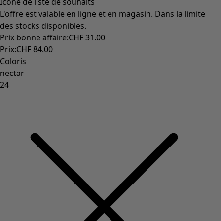
Monsoon
Étendues champêtres
Coimbatore
Les classiques de Gudrun
Des tournesols pour le HCR